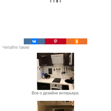
Читайте также
Bce o дизaйнe интepьepa.