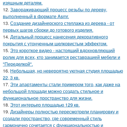
изящным деталям.
12.
Завораживающий процесс резьбы по дереву,
выполненный в формате Asmr.
13.
Создание дизайнерского стеллажа из дерева - от
первых шагов сборки до готового изделия.
14.
Детальный процесс нанесения декоративного
покрытия с утонченным шелковистым эффектом.
15.
Это короткое видео - настоящий вдохновляющий
ролик для всех, кто занимается реставрацией мебели и
"Переделкой".
16.
Небольшая, но невероятно уютная студия площадью
22, 3 кв.
17.
Эти апартаменты стали примером того, как даже на
небольшой площади можно создать стильное и
функциональное пространство для жизни.
18.
Этот интерьер площадью 129 кв.
19.
Дизайнеры полностью пересмотрели планировку и
создали пространство, где современный стиль
гармонично сочетается с функциональностью и