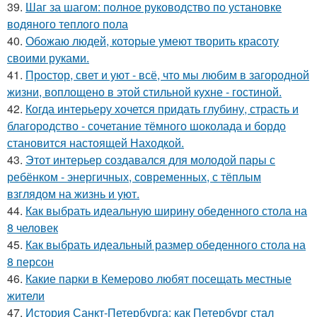
39.
Шаг за шагом: полное руководство по установке
водяного теплого пола
40.
Обожаю людей, которые умеют творить красоту
своими руками.
41.
Простор, свет и уют - всё, что мы любим в загородной
жизни, воплощено в этой стильной кухне - гостиной.
42.
Когда интерьеру хочется придать глубину, страсть и
благородство - сочетание тёмного шоколада и бордо
становится настоящей Находкой.
43.
Этот интерьер создавался для молодой пары с
ребёнком - энергичных, современных, с тёплым
взглядом на жизнь и уют.
44.
Как выбрать идеальную ширину обеденного стола на
8 человек
45.
Как выбрать идеальный размер обеденного стола на
8 персон
46.
Какие парки в Кемерово любят посещать местные
жители
47.
История Санкт-Петербурга: как Петербург стал