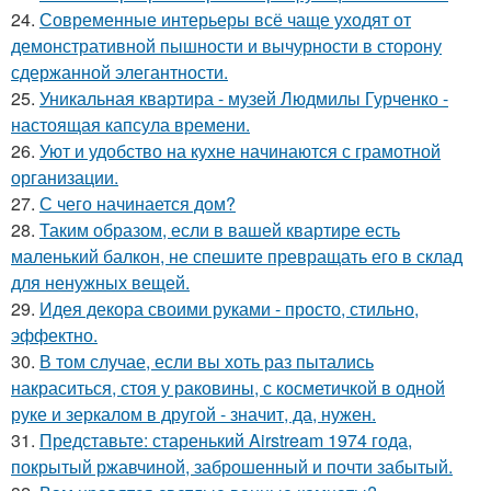
24.
Современные интерьеры всё чаще уходят от
демонстративной пышности и вычурности в сторону
сдержанной элегантности.
25.
Уникальная квартира - музей Людмилы Гурченко -
настоящая капсула времени.
26.
Уют и удобство на кухне начинаются с грамотной
организации.
27.
С чего начинается дом?
28.
Таким образом, если в вашей квартире есть
маленький балкон, не спешите превращать его в склад
для ненужных вещей.
29.
Идея декора своими руками - просто, стильно,
эффектно.
30.
В том случае, если вы хоть раз пытались
накраситься, стоя у раковины, с косметичкой в одной
руке и зеркалом в другой - значит, да, нужен.
31.
Представьте: старенький Airstream 1974 года,
покрытый ржавчиной, заброшенный и почти забытый.