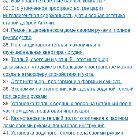
32.
Вам нравятся светлые ванные комнаты?
33.
Это утонченное пространство, где царит
интеллигентная сдержанность, уют и особая эстетика
старой доброй Англии.
34.
Ремонт в деревенском доме своими руками: полное
руководство
35.
По-скандинавски тёплая, лаконичная и
функциональная квартира - студия.
36.
Теплый, светлый и уютный - этот интерьер
доказывает, что даже в небольшом пространстве можно
создать атмосферу спокойствия и уюта.
37.
Этот интерьер - про гармонию формы и смысла.
38.
Экономим на отоплении: как сделать водяной теплый
пол своими руками
39.
Установка теплых водяных полов на бетонный пол в
частном доме: пошаговая инструкция
40.
Как установить теплый пол от отопления в частном
доме своими руками: пошаговая инструкция
41.
Установка водяного тёплого пола своими руками: