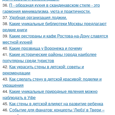
36.
П - образная кухня в скандинавском стиле - это
гармония минимализма, уюта и практичности.
37.
Удобная организация лоджии.
38.
Какие уникальные библиотеки Москвы предлагают
редкие книги
39.
Какие рестораны и кафе Ростова-на-Дону славятся
местной кухней
40.
Какие прозвища у Воронежа и почему
41.
Какие исторические районы города наиболее
популярны среди туристов
42.
Как украсить стены в детской: советы и
рекомендации
43.
Как сделать стену в детской красивой: поделки и
украшения
44.
Какие уникальные природные явления можно
наблюдать в Уфе
45.
Как стены в детской влияют на развитие ребенка
46.
Событие для фанатов: концерты 'Любэ' в Твери –