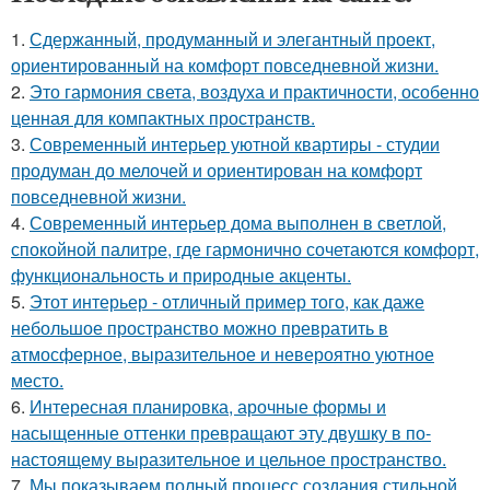
1.
Сдержанный, продуманный и элегантный проект,
ориентированный на комфорт повседневной жизни.
2.
Это гармония света, воздуха и практичности, особенно
ценная для компактных пространств.
3.
Современный интерьер уютной квартиры - студии
продуман до мелочей и ориентирован на комфорт
повседневной жизни.
4.
Современный интерьер дома выполнен в светлой,
спокойной палитре, где гармонично сочетаются комфорт,
функциональность и природные акценты.
5.
Этот интерьер - отличный пример того, как даже
небольшое пространство можно превратить в
атмосферное, выразительное и невероятно уютное
место.
6.
Интересная планировка, арочные формы и
насыщенные оттенки превращают эту двушку в по-
настоящему выразительное и цельное пространство.
7.
Мы показываем полный процесс создания стильной