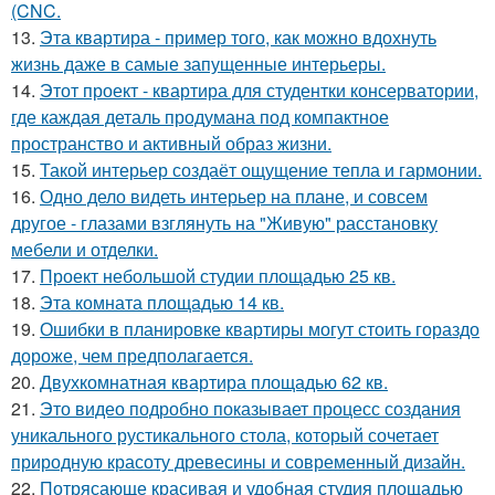
(CNC.
13.
Эта квартира - пример того, как можно вдохнуть
жизнь даже в самые запущенные интерьеры.
14.
Этот проект - квартира для студентки консерватории,
где каждая деталь продумана под компактное
пространство и активный образ жизни.
15.
Такой интерьер создаёт ощущение тепла и гармонии.
16.
Одно дело видеть интерьер на плане, и совсем
другое - глазами взглянуть на "Живую" расстановку
мебели и отделки.
17.
Проект небольшой студии площадью 25 кв.
18.
Эта комната площадью 14 кв.
19.
Ошибки в планировке квартиры могут стоить гораздо
дороже, чем предполагается.
20.
Двухкомнатная квартира площадью 62 кв.
21.
Это видео подробно показывает процесс создания
уникального рустикального стола, который сочетает
природную красоту древесины и современный дизайн.
22.
Потрясающе красивая и удобная студия площадью