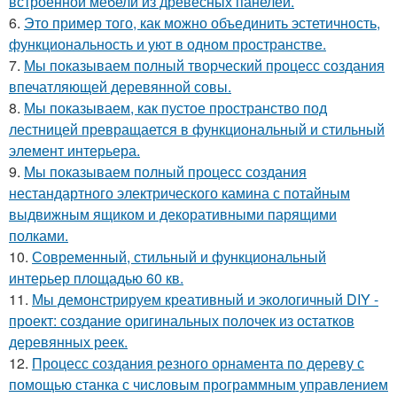
встроенной мебели из древесных панелей.
6.
Это пример того, как можно объединить эстетичность,
функциональность и уют в одном пространстве.
7.
Мы показываем полный творческий процесс создания
впечатляющей деревянной совы.
8.
Мы показываем, как пустое пространство под
лестницей превращается в функциональный и стильный
элемент интерьера.
9.
Мы показываем полный процесс создания
нестандартного электрического камина с потайным
выдвижным ящиком и декоративными парящими
полками.
10.
Современный, стильный и функциональный
интерьер площадью 60 кв.
11.
Мы демонстрируем креативный и экологичный DIY -
проект: создание оригинальных полочек из остатков
деревянных реек.
12.
Процесс создания резного орнамента по дереву с
помощью станка с числовым программным управлением