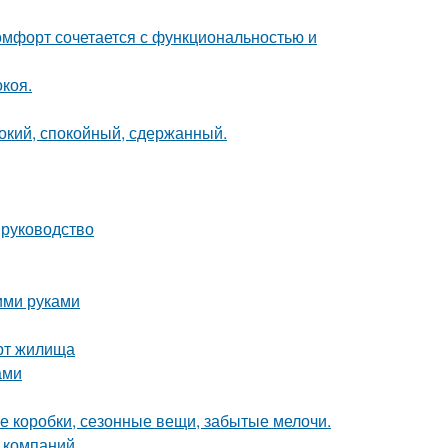
комфорт сочетается с функциональностью и
коя.
бокий, спокойный, сдержанный.
 руководство
ими руками
рт жилища
ами
е коробки, сезонные вещи, забытые мелочи.
 компаний