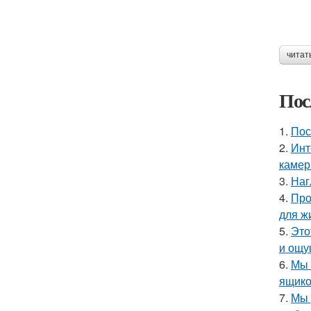
читат
Пос
1.
Пос
2.
Инт
камер
3.
Наг
4.
Про
для ж
5.
Это
и ощу
6.
Мы 
ящико
7.
Мы 