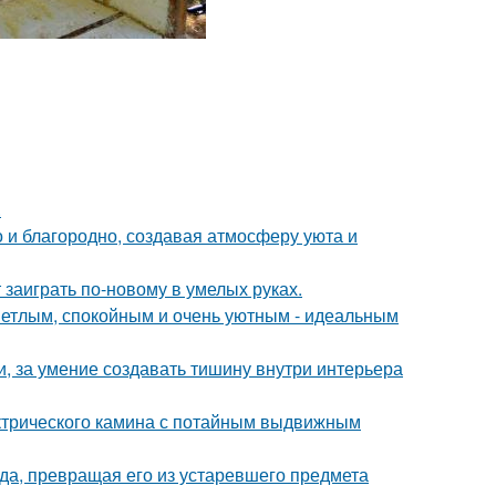
.
 и благородно, создавая атмосферу уюта и
 заиграть по-новому в умелых руках.
ветлым, спокойным и очень уютным - идеальным
и, за умение создавать тишину внутри интерьера
ктрического камина с потайным выдвижным
а, превращая его из устаревшего предмета