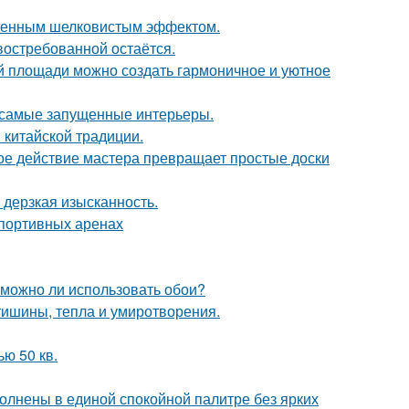
нченным шелковистым эффектом.
востребованной остаётся.
ой площади можно создать гармоничное и уютное
в самые запущенные интерьеры.
 китайской традиции.
ое действие мастера превращает простые доски
и дерзкая изысканность.
спортивных аренах
 можно ли использовать обои?
ишины, тепла и умиротворения.
ю 50 кв.
олнены в единой спокойной палитре без ярких