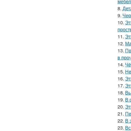
мебел
8.
Дет
9.
Чер
10.
Эт
прост
11.
Эт
12.
Ма
13.
Пр
в про
14.
Чё
15.
Не
16.
Эт
17.
Эт
18.
Вы
19.
В 
20.
Эт
21.
Пе
22.
В 
23.
Вс