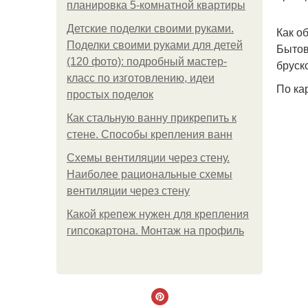
планировка 5-комнатной квартиры
Детские поделки своими руками.
Как о
Поделки своими руками для детей
Бытов
(120 фото): подробный мастер-
бруск
класс по изготовлению, идеи
По ка
простых поделок
Как стальную ванну прикрепить к
стене. Способы крепления ванн
Схемы вентиляции через стену.
Наиболее рациональные схемы
вентиляции через стену
Какой крепеж нужен для крепления
гипсокартона. Монтаж на профиль