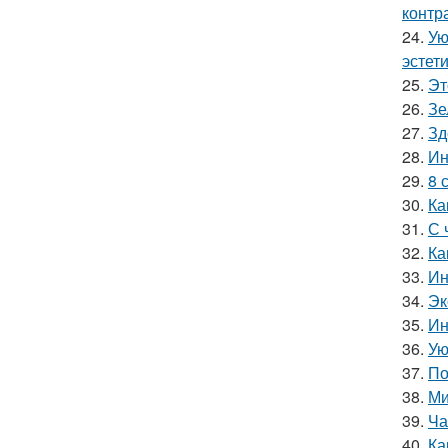
контр
24.
Ую
эстети
25.
Эт
26.
Зе
27.
Зд
28.
Ин
29.
8 
30.
Ка
31.
С 
32.
Ка
33.
Ин
34.
Эк
35.
Ин
36.
Ую
37.
По
38.
Ми
39.
Ча
40.
Ка