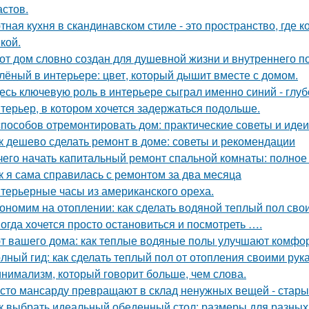
астов.
тная кухня в скандинавском стиле - это пространство, где 
кой.
от дом словно создан для душевной жизни и внутреннего по
лёный в интерьере: цвет, который дышит вместе с домом.
есь ключевую роль в интерьере сыграл именно синий - глу
терьер, в котором хочется задержаться подольше.
способов отремонтировать дом: практические советы и идеи
к дешево сделать ремонт в доме: советы и рекомендации
чего начать капитальный ремонт спальной комнаты: полное
к я сама справилась с ремонтом за два месяца
терьерные часы из американского ореха.
ономим на отоплении: как сделать водяной теплый пол сво
огда хочется просто остановиться и посмотреть ….
т вашего дома: как теплые водяные полы улучшают комфо
лный гид: как сделать теплый пол от отопления своими рук
нимализм, который говорит больше, чем слова.
сто мансарду превращают в склад ненужных вещей - стары
к выбрать идеальный обеденный стол: размеры для разных