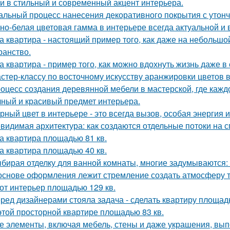
и в стильный и современный акцент интерьера.
альный процесс нанесения декоративного покрытия с уто
но-белая цветовая гамма в интерьере всегда актуальной и 
а квартира - настоящий пример того, как даже на небольш
ранство.
а квартира - пример того, как можно вдохнуть жизнь даже 
стер-классу по восточному искусству аранжировки цветов в
оцесс создания деревянной мебели в мастерской, где кажд
чный и красивый предмет интерьера.
рный цвет в интерьере - это всегда вызов, особая энергия 
видимая архитектура: как создаются отдельные потоки на 
а квартира площадью 81 кв.
а квартира площадью 40 кв.
бирая отделку для ванной комнаты, многие задумываются:
основе оформления лежит стремление создать атмосферу т
от интерьер площадью 129 кв.
ред дизайнерами стояла задача - сделать квартиру площадь
этой просторной квартире площадью 83 кв.
е элементы, включая мебель, стены и даже украшения, вып