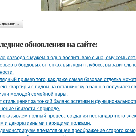
ь дальше →
ледние обновления на сайте:
ле развода с мужем я одна воспитываю сына, ему семь лет
ерьер в бордовых оттенках выглядит глубоко, выразительно
ности.
лядный пример того, как даже самая базовая отделка может
ект квартиры с видом на останкинскую башню получился с
изни молодой семейной пары.
т стиль ценят за тонкий баланс эстетики и функциональност
щение близости к природе.
показываем полный процесс создания нестандартного эле
м и декоративными парящими полками.
демонстрируем впечатляющее преображение старого комод