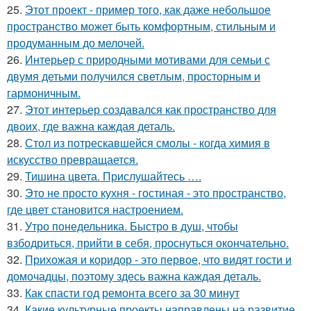
25.
Этот проект - пример того, как даже небольшое
пространство может быть комфортным, стильным и
продуманным до мелочей.
26.
Интерьер с природными мотивами для семьи с
двумя детьми получился светлым, просторным и
гармоничным.
27.
Этот интерьер создавался как пространство для
двоих, где важна каждая деталь.
28.
Стол из потрескавшейся смолы - когда химия в
искусство превращается.
29.
Тишина цвета. Прислушайтесь ….
30.
Это не просто кухня - гостиная - это пространство,
где цвет становится настроением.
31.
Утро понедельника. Быстро в душ, чтобы
взбодриться, прийти в себя, проснуться окончательно.
32.
Прихожая и коридор - это первое, что видят гости и
домочадцы, поэтому здесь важна каждая деталь.
33.
Как спасти год ремонта всего за 30 минут
34.
Какие культурные проекты направлены на развитие