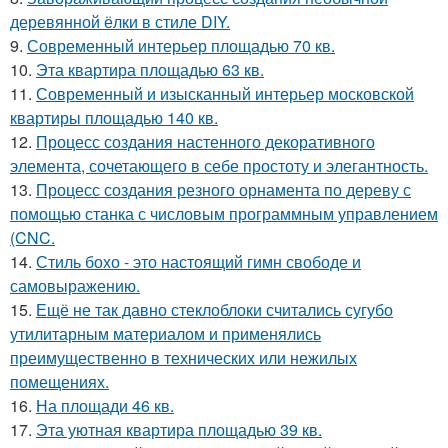
деревянной ёлки в стиле DIY.
9.
Современный интерьер площадью 70 кв.
10.
Эта квартира площадью 63 кв.
11.
Современный и изысканный интерьер московской
квартиры площадью 140 кв.
12.
Процесс создания настенного декоративного
элемента, сочетающего в себе простоту и элегантность.
13.
Процесс создания резного орнамента по дереву с
помощью станка с числовым программным управлением
(CNC.
14.
Стиль бохо - это настоящий гимн свободе и
самовыражению.
15.
Ещё не так давно стеклоблоки считались сугубо
утилитарным материалом и применялись
преимущественно в технических или нежилых
помещениях.
16.
На площади 46 кв.
17.
Эта уютная квартира площадью 39 кв.