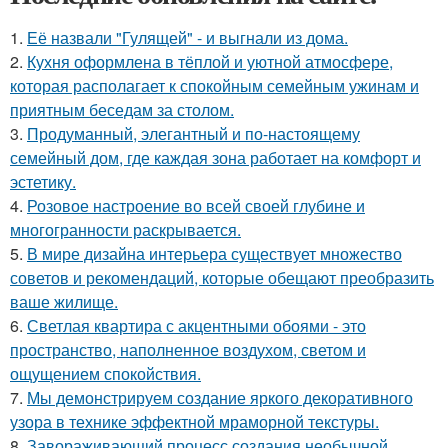
1.
Её назвали "Гулящей" - и выгнали из дома.
2.
Кухня оформлена в тёплой и уютной атмосфере,
которая располагает к спокойным семейным ужинам и
приятным беседам за столом.
3.
Продуманный, элегантный и по-настоящему
семейный дом, где каждая зона работает на комфорт и
эстетику.
4.
Розовое настроение во всей своей глубине и
многогранности раскрывается.
5.
В мире дизайна интерьера существует множество
советов и рекомендаций, которые обещают преобразить
ваше жилище.
6.
Светлая квартира с акцентными обоями - это
пространство, наполненное воздухом, светом и
ощущением спокойствия.
7.
Мы демонстрируем создание яркого декоративного
узора в технике эффектной мраморной текстуры.
8.
Завораживающий процесс создания необычной