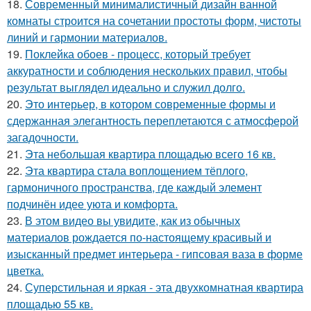
18.
Современный минималистичный дизайн ванной
комнаты строится на сочетании простоты форм, чистоты
линий и гармонии материалов.
19.
Поклейка обоев - процесс, который требует
аккуратности и соблюдения нескольких правил, чтобы
результат выглядел идеально и служил долго.
20.
Это интерьер, в котором современные формы и
сдержанная элегантность переплетаются с атмосферой
загадочности.
21.
Эта небольшая квартира площадью всего 16 кв.
22.
Эта квартира стала воплощением тёплого,
гармоничного пространства, где каждый элемент
подчинён идее уюта и комфорта.
23.
В этом видео вы увидите, как из обычных
материалов рождается по-настоящему красивый и
изысканный предмет интерьера - гипсовая ваза в форме
цветка.
24.
Суперстильная и яркая - эта двухкомнатная квартира
площадью 55 кв.