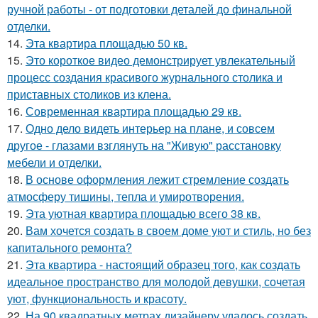
ручной работы - от подготовки деталей до финальной
отделки.
14.
Эта квартира площадью 50 кв.
15.
Это короткое видео демонстрирует увлекательный
процесс создания красивого журнального столика и
приставных столиков из клена.
16.
Современная квартира площадью 29 кв.
17.
Одно дело видеть интерьер на плане, и совсем
другое - глазами взглянуть на "Живую" расстановку
мебели и отделки.
18.
В основе оформления лежит стремление создать
атмосферу тишины, тепла и умиротворения.
19.
Эта уютная квартира площадью всего 38 кв.
20.
Вам хочется создать в своем доме уют и стиль, но без
капитального ремонта?
21.
Эта квартира - настоящий образец того, как создать
идеальное пространство для молодой девушки, сочетая
уют, функциональность и красоту.
22.
На 90 квадратных метрах дизайнеру удалось создать