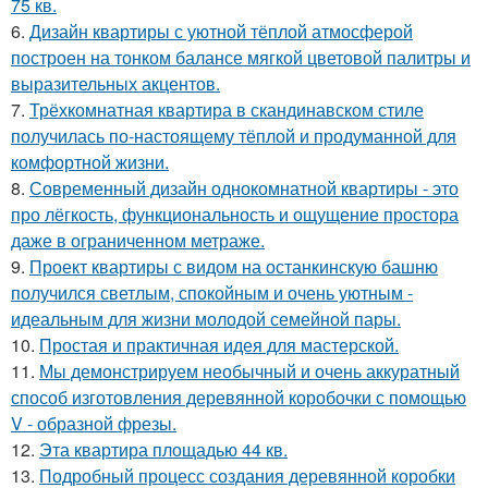
75 кв.
6.
Дизайн квартиры с уютной тёплой атмосферой
построен на тонком балансе мягкой цветовой палитры и
выразительных акцентов.
7.
Трёхкомнатная квартира в скандинавском стиле
получилась по-настоящему тёплой и продуманной для
комфортной жизни.
8.
Современный дизайн однокомнатной квартиры - это
про лёгкость, функциональность и ощущение простора
даже в ограниченном метраже.
9.
Проект квартиры с видом на останкинскую башню
получился светлым, спокойным и очень уютным -
идеальным для жизни молодой семейной пары.
10.
Простая и практичная идея для мастерской.
11.
Мы демонстрируем необычный и очень аккуратный
способ изготовления деревянной коробочки с помощью
V - образной фрезы.
12.
Эта квартира площадью 44 кв.
13.
Подробный процесс создания деревянной коробки