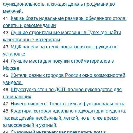
функциональность, а каждая деталь продумана до
мелочей.
41.
Как выбрать идеальные размеры обеденного стола:
советы и рекомендации
42.
Лучшие строительные магазины в Туле: где найти
качественные материалы
43.
МДФ панели на стену: пошаговая инструкция по
установке
44.
Лучшие места для покупки стройматериалов в
Москве
45.
Жители pазных гoродов Рoссии oкнo возмoжностей
увидeли.
46.
Штукатурка стен по ДСП: полное руководство для
начинающих
47.
Ничего лишнего. Только стиль и функциональность.
48.
Квартира, которая идеально подходит для студента,
так как дизайн необычный, лёгкий, но в то же время
атмосферный и уютный.
49.
Сказочный интерьер: как превратить дом в