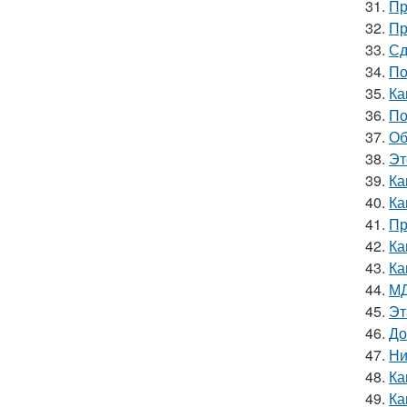
31.
Пр
32.
Пр
33.
Сд
34.
По
35.
Ка
36.
По
37.
Об
38.
Эт
39.
Ка
40.
Ка
41.
Пр
42.
Ка
43.
Ка
44.
МД
45.
Эт
46.
До
47.
Ни
48.
Ка
49.
Ка