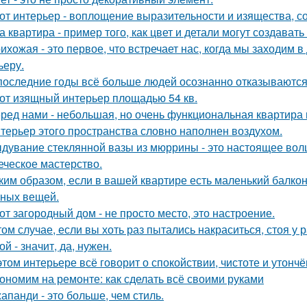
от интерьер - воплощение выразительности и изящества, с
а квартира - пример того, как цвет и детали могут создав
ихожая - это первое, что встречает нас, когда мы заходим 
ьеру.
последние годы всё больше людей осознанно отказываются 
от изящный интерьер площадью 54 кв.
ред нами - небольшая, но очень функциональная квартира 
терьер этого пространства словно наполнен воздухом.
дувание стеклянной вазы из мюррины - это настоящее волше
еческое мастерство.
ким образом, если в вашей квартире есть маленький балкон
ных вещей.
от загородный дом - не просто место, это настроение.
том случае, если вы хоть раз пытались накраситься, стоя у 
ой - значит, да, нужен.
этом интерьере всё говорит о спокойствии, чистоте и утончё
ономим на ремонте: как сделать всё своими руками
апанди - это больше, чем стиль.