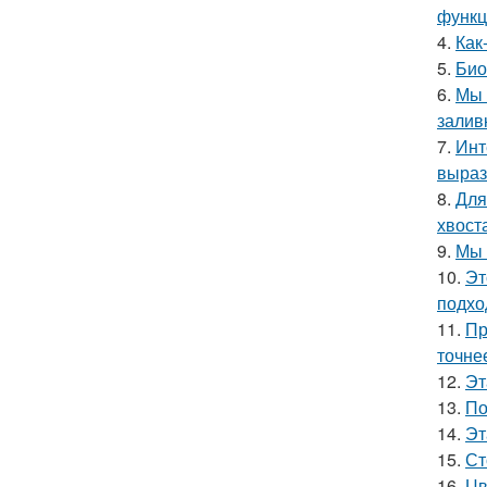
функц
4.
Как
5.
Био
6.
Мы 
залив
7.
Инт
выраз
8.
Для
хвост
9.
Мы 
10.
Эт
подхо
11.
Пр
точне
12.
Эт
13.
По
14.
Эт
15.
Ст
16.
Цв