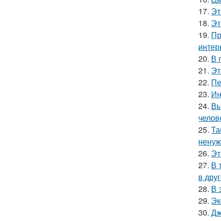
17.
Эт
18.
Эт
19.
Пр
интер
20.
В 
21.
Эт
22.
Пе
23.
Ин
24.
Вы
челов
25.
Та
ненуж
26.
Эт
27.
В 
в друг
28.
В 
29.
Эк
30.
Дж