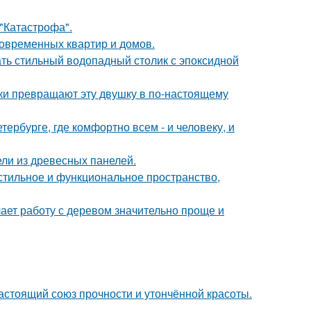
 "Катастрофа".
овременных квартир и домов.
ть стильный водопадный столик с эпоксидной
и превращают эту двушку в по-настоящему
тербурге, где комфортно всем - и человеку, и
ли из древесных панелей.
 стильное и функциональное пространство,
ает работу с деревом значительно проще и
астоящий союз прочности и утончённой красоты.