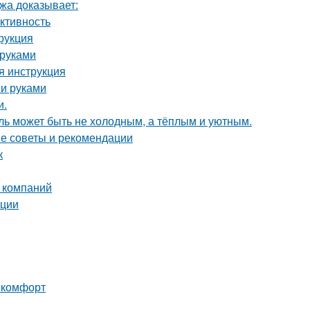
джа доказывает:
ктивность
рукция
 руками
я инструкция
ми руками
и.
иль может быть не холодным, а тёплым и уютным.
ие советы и рекомендации
к
 компаний
ации
и комфорт