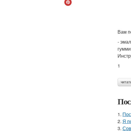
Вам п
- эма
гумми
Инстр
1
читат
Пос
1.
Пос
2.
Я п
3.
Сов