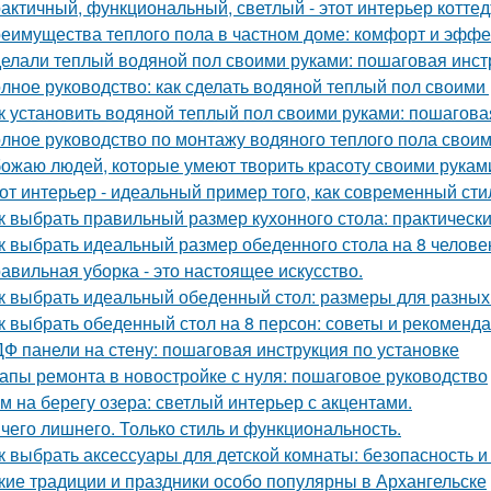
актичный, функциональный, светлый - этот интерьер котте
еимущества теплого пола в частном доме: комфорт и эффе
елали теплый водяной пол своими руками: пошаговая инст
лное руководство: как сделать водяной теплый пол своими
к установить водяной теплый пол своими руками: пошагова
лное руководство по монтажу водяного теплого пола свои
ожаю людей, которые умеют творить красоту своими рукам
от интерьер - идеальный пример того, как современный ст
к выбрать правильный размер кухонного стола: практическ
к выбрать идеальный размер обеденного стола на 8 челове
авильная уборка - это настоящее искусство.
к выбрать идеальный обеденный стол: размеры для разных
к выбрать обеденный стол на 8 персон: советы и рекоменд
Ф панели на стену: пошаговая инструкция по установке
апы ремонта в новостройке с нуля: пошаговое руководство
м на берегу озера: светлый интерьер с акцентами.
чего лишнего. Только стиль и функциональность.
к выбрать аксессуары для детской комнаты: безопасность 
кие традиции и праздники особо популярны в Архангельске