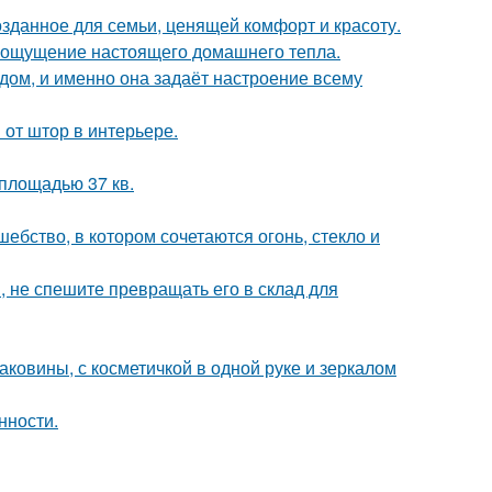
озданное для семьи, ценящей комфорт и красоту.
ать ощущение настоящего домашнего тепла.
в дом, и именно она задаёт настроение всему
от штор в интерьере.
площадью 37 кв.
бство, в котором сочетаются огонь, стекло и
, не спешите превращать его в склад для
раковины, с косметичкой в одной руке и зеркалом
нности.