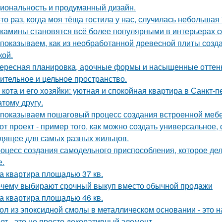
иональность и продуманный дизайн.
-то раз, когда моя тёща гостила у нас, случилась небольшая
камины становятся всё более популярными в интерьерах с
показываем, как из необработанной древесной плиты созда
кой.
ересная планировка, арочные формы и насыщенные оттенк
ительное и цельное пространство.
 кота и его хозяйки: уютная и спокойная квартира в Санкт-пе
атому другу.
показываем пошаговый процесс создания встроенной мебе
от проект - пример того, как можно создать универсальное,
дящее для самых разных жильцов.
оцесс создания самодельного приспособления, которое дел
е.
а квартира площадью 37 кв.
чему выбирают срочный выкуп вместо обычной продажи
а квартира площадью 46 кв.
ол из эпоксидной смолы в металлическом основании - это н
ет - это не просто декоративный элемент.