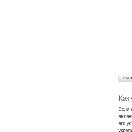
читат
Как
Если 
являе
его у
укреп