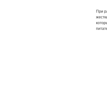
При р
жестк
котор
питат