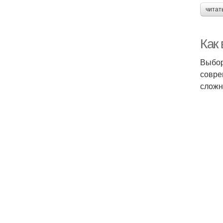
читат
Как
Выбор
совре
сложн