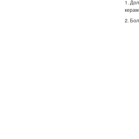
1. До
керам
2. Бо