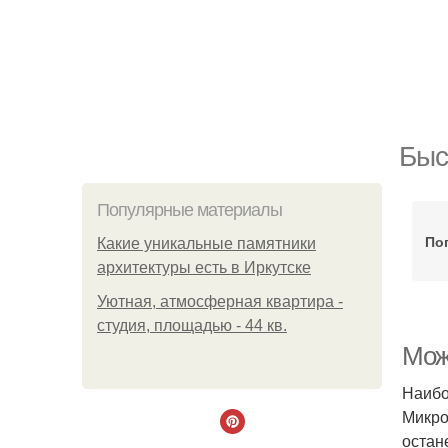
Быс
Популярные материалы
По
Какие уникальные памятники
архитектуры есть в Иркутске
Уютная, атмосферная квартира -
студия, площадью - 44 кв.
Мож
Наибо
Микро
остан