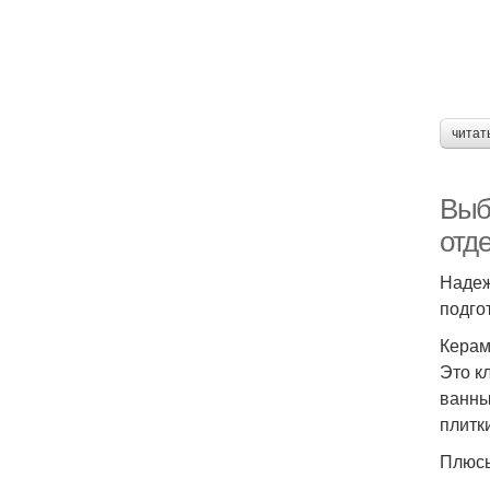
читат
Выб
отд
Надеж
подго
Керам
Это к
ванны
плитк
Плюс