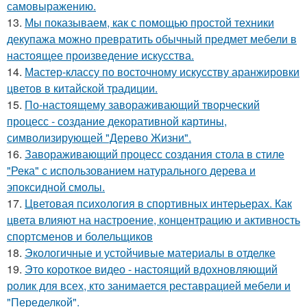
самовыражению.
13.
Мы показываем, как с помощью простой техники
декупажа можно превратить обычный предмет мебели в
настоящее произведение искусства.
14.
Мастер-классу по восточному искусству аранжировки
цветов в китайской традиции.
15.
По-настоящему завораживающий творческий
процесс - создание декоративной картины,
символизирующей "Дерево Жизни".
16.
Завораживающий процесс создания стола в стиле
"Река" с использованием натурального дерева и
эпоксидной смолы.
17.
Цветовая психология в спортивных интерьерах. Как
цвета влияют на настроение, концентрацию и активность
спортсменов и болельщиков
18.
Экологичные и устойчивые материалы в отделке
19.
Это короткое видео - настоящий вдохновляющий
ролик для всех, кто занимается реставрацией мебели и
"Переделкой".