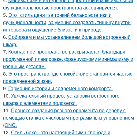
4.
Минимализм в интерьере с простотой и максимальной
функциональностью пространства ассоциируется.
5.
Этот стиль ценят за тонкий баланс эстетики и
функциональности, за умение создавать тишину внутри
интерьера и ощущение близости к природе.
6.
Собираем и мы устанавливаем большой встроенный
шкаф.
7.
Компактное пространство раскрывается благодаря
продуманной планировке, французскому минимализму и
изящным деталям.
8.
Это пространство, где спокойствие становится частью
повседневной жизни.
9.
Гармония истории и современного комфорта.
10.
Увлекательный процесс установки встроенного
шкафа с элементами подсветки.
11.
Процесс создания резного орнамента по дереву с
помощью станка с числовым программным управлением
(CNC.
12.
Стиль бохо - это настоящий гимн свободе и