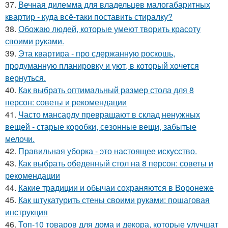
37.
Вечная дилемма для владельцев малогабаритных
квартир - куда всё-таки поставить стиралку?
38.
Обожаю людей, которые умеют творить красоту
своими руками.
39.
Эта квартира - про сдержанную роскошь,
продуманную планировку и уют, в который хочется
вернуться.
40.
Как выбрать оптимальный размер стола для 8
персон: советы и рекомендации
41.
Часто мансарду превращают в склад ненужных
вещей - старые коробки, сезонные вещи, забытые
мелочи.
42.
Правильная уборка - это настоящее искусство.
43.
Как выбрать обеденный стол на 8 персон: советы и
рекомендации
44.
Какие традиции и обычаи сохраняются в Воронеже
45.
Как штукатурить стены своими руками: пошаговая
инструкция
46.
Топ-10 товаров для дома и декора, которые улучшат