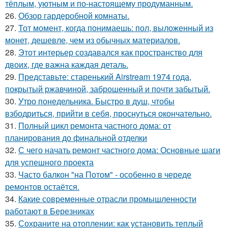
тёплым, уютным и по-настоящему продуманным.
26.
Обзор гардеробной комнаты.
27.
Тот момент, когда понимаешь: пол, выложенный из
монет, дешевле, чем из обычных материалов.
28.
Этот интерьер создавался как пространство для
двоих, где важна каждая деталь.
29.
Представьте: старенький Airstream 1974 года,
покрытый ржавчиной, заброшенный и почти забытый.
30.
Утро понедельника. Быстро в душ, чтобы
взбодриться, прийти в себя, проснуться окончательно.
31.
Полный цикл ремонта частного дома: от
планирования до финальной отделки
32.
С чего начать ремонт частного дома: Основные шаги
для успешного проекта
33.
Часто балкон "на Потом" - особенно в череде
ремонтов остаётся.
34.
Какие современные отрасли промышленности
работают в Березниках
35.
Сохраните на отоплении: как установить теплый