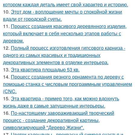
котором каждая деталь имеет свой характер и историю.
10.
Этот дом - воплощение мечты о спокойной жизни
вдали от городской суеты.
11.
Процесс создания красивого деревянного изделия,
который включает в себя несколько этапов работы с
деревом.
12.
Полный процесс изготовления гипсового карниза -
одного из самых красивых и традиционных
декоративных элементов в отделке интерьера.
13.
Эта квартира площадью 53 кв.
14.
Процесс создания резного орнамента по дереву с
помощью станка с числовым программным управлением
(CNC.
15.
Эта квартира - пример того, как можно вдохнуть
жизнь даже в самые запущенные интерьеры.
16.
По-настоящему завораживающий творческий
процесс - создание декоративной картины,
символизирующей "Дерево Жизни".
17.
Цветок календулы - прекрасный символ счастья и