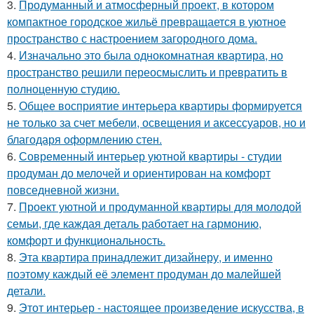
3.
Продуманный и атмосферный проект, в котором
компактное городское жильё превращается в уютное
пространство с настроением загородного дома.
4.
Изначально это была однокомнатная квартира, но
пространство решили переосмыслить и превратить в
полноценную студию.
5.
Общее восприятие интерьера квартиры формируется
не только за счет мебели, освещения и аксессуаров, но и
благодаря оформлению стен.
6.
Современный интерьер уютной квартиры - студии
продуман до мелочей и ориентирован на комфорт
повседневной жизни.
7.
Проект уютной и продуманной квартиры для молодой
семьи, где каждая деталь работает на гармонию,
комфорт и функциональность.
8.
Эта квартира принадлежит дизайнеру, и именно
поэтому каждый её элемент продуман до малейшей
детали.
9.
Этот интерьер - настоящее произведение искусства, в