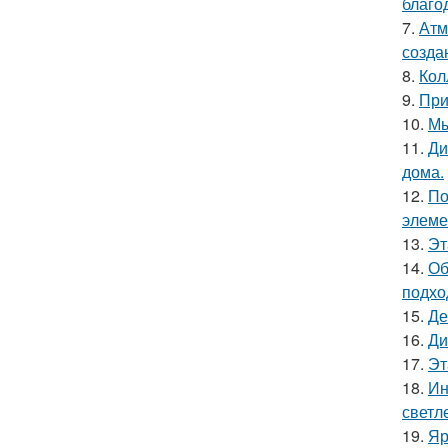
благо
7.
Атм
созда
8.
Кол
9.
При
10.
Мы
11.
Ди
дома.
12.
По
элеме
13.
Эт
14.
Об
подхо
15.
Де
16.
Ди
17.
Эт
18.
Ин
светл
19.
Яр