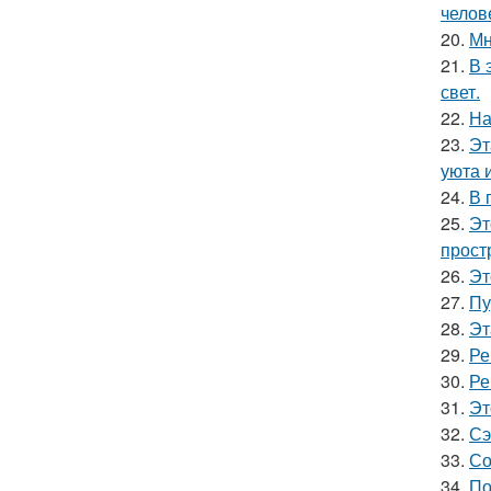
челов
20.
Мн
21.
В 
свет.
22.
На
23.
Эт
уюта 
24.
В 
25.
Эт
прост
26.
Эт
27.
Пу
28.
Эт
29.
Ре
30.
Ре
31.
Эт
32.
Сэ
33.
Со
34.
По