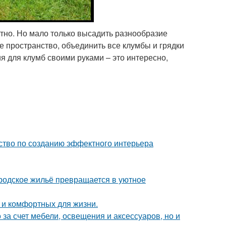
ятно. Но мало только высадить разнообразие
 пространство, объединить все клумбы и грядки
я для клумб своими руками – это интересно,
дство по созданию эффектного интерьера
родское жильё превращается в уютное
 и комфортных для жизни.
за счет мебели, освещения и аксессуаров, но и