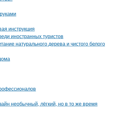
 руками
вая инструкция
реди иностранных туристов
етание натурального дерева и чистого белого
дома
профессионалов
зайн необычный, лёгкий, но в то же время