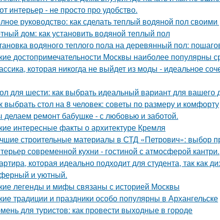
от интерьер - не просто про удобство.
лное руководство: как сделать теплый водяной пол своими
тный дом: как установить водяной теплый пол
тановка водяного теплого пола на деревянный пол: пошаго
кие достопримечательности Москвы наиболее популярны с
ассика, которая никогда не выйдет из моды - идеальное соч
ол для шести: как выбрать идеальный вариант для вашего 
к выбрать стол на 8 человек: советы по размеру и комфорту
 делаем ремонт бабушке - с любовью и заботой.
кие интересные факты о архитектуре Кремля
чшие строительные материалы в СТД «Петрович»: выбор 
терьер современной кухни - гостиной с атмосферой кантри.
артира, которая идеально подходит для студента, так как ди
ферный и уютный.
кие легенды и мифы связаны с историей Москвы
кие традиции и праздники особо популярны в Архангельске
мень для туристов: как провести выходные в городе