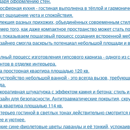
даря оформлению стен.
осферная кухня - гостиная выполнена в тёплой и гармоничн
ют ощущение уюта и спокойствия.
лекция разных прихожих, объединённых современным стиле
мер того, как даже компактное пространство может стать 
 показываем пошаговый процесс создания встроенной меб
зайнер смогла раскрыть потенциал небольшой площади и
лный процесс изготовления гипсового карниза - одного из
нтов в отделке интерьера.
а просторная квартира площадью 120 кв.
устройство небольшой ванной - это всегда вызов, требующи
да.
коративная штукатурка с эффектом камня и бетона: стиль и
зайн для безопасности. Антитравматические покрытия, скр
а квартира площадью 114 кв.
терьер гостиной в светлых тонах действительно смотрится
ее и уютнее.
кие сине-фиолетовые цветы лаванды и её тонкий, успокаив