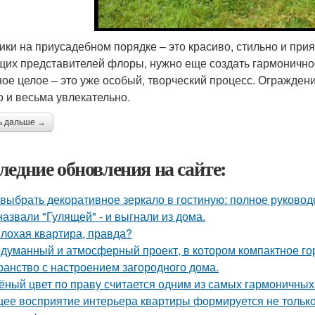
ики на приусадебном порядке – это красиво, стильно и при
щих представителей флоры, нужно еще создать гармоничное
ное целое – это уже особый, творческий процесс. Ограждени
о и весьма увлекательно.
ь дальше →
ледние обновления на сайте:
 выбрать декоративное зеркало в гостиную: полное руково
назвали "Гулящей" - и выгнали из дома.
лохая квартира, правда?
думанный и атмосферный проект, в котором компактное го
ранство с настроением загородного дома.
ёный цвет по праву считается одним из самых гармоничных
ее восприятие интерьера квартиры формируется не только 