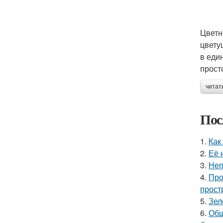
Цветн
цвету
в еди
прост
читат
Пос
1.
Как
2.
Её 
3.
Неп
4.
Про
прост
5.
Зел
6.
Общ