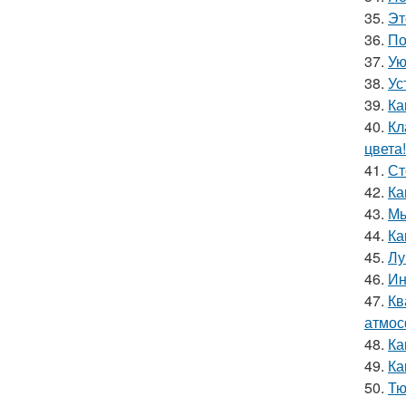
35.
Эт
36.
По
37.
Ую
38.
Ус
39.
Ка
40.
Кл
цвета!
41.
Ст
42.
Ка
43.
Мы
44.
Ка
45.
Лу
46.
Ин
47.
Кв
атмос
48.
Ка
49.
Ка
50.
Тю