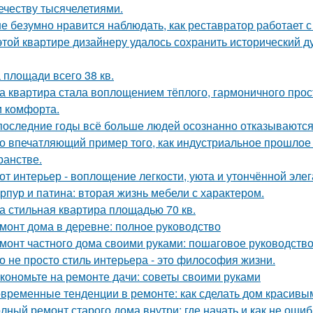
ечеству тысячелетиями.
е безумно нравится наблюдать, как реставратор работает с
этой квартире дизайнеру удалось сохранить исторический ду
 площади всего 38 кв.
а квартира стала воплощением тёплого, гармоничного прос
и комфорта.
последние годы всё больше людей осознанно отказываются 
о впечатляющий пример того, как индустриальное прошлое
ранстве.
от интерьер - воплощение легкости, уюта и утончённой элег
рпур и патина: вторая жизнь мебели с характером.
а стильная квартира площадью 70 кв.
монт дома в деревне: полное руководство
монт частного дома своими руками: пошаговое руководств
о не просто стиль интерьера - это философия жизни.
кономьте на ремонте дачи: советы своими руками
временные тенденции в ремонте: как сделать дом красивы
лный ремонт старого дома внутри: где начать и как не оши