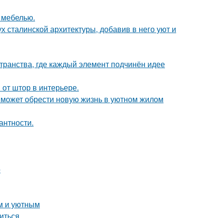
 мебелью.
х сталинской архитектуры, добавив в него уют и
транства, где каждый элемент подчинён идее
от штор в интерьере.
 может обрести новую жизнь в уютном жилом
антности.
о
м и уютным
биться