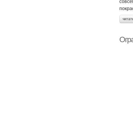
совсе
покра
читат
Огр