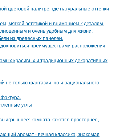
ой цветовой палитре, где натуральные оттенки
м, мягкой эстетикой и вниманием к деталям.
полноценным и очень удобным для жизни.
ели из древесных панелей.
 вдохновиться преимуществами расположения
 самых красивых и традиционных декоративных
й не только фантазии, но и рационального
 фактура.
угленные углы
 выигрышнее: комната кажется просторнее,
ающий аромат - вечная классика, знакомая