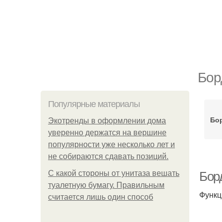
Бор
Популярные материалы
Бо
Экотренды в оформлении дома
уверенно держатся на вершине
популярности уже несколько лет и
не собираются сдавать позиций.
С какой стороны от унитаза вешать
Бор
туалетную бумагу. Правильным
Функц
считается лишь один способ