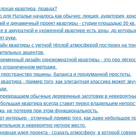
лохая квартира, правда?
о для Натальи началось как обычно: лекция, аудитория, кон
ий и динамичный проект квартиры - студии площадью 30 кв.
е в аккуратной и ухоженной квартире есть зоны, до которых
ят руки.
айн квартиры с уютной тёплой атмосферой построен на тон
ительных акцентов.
ременный дизайн однокомнатной квартиры - это про лёгко
в ограниченном метраже.
 пространство тишины, баланса и продуманной простоты.
 квартира - пример того, как элегантная классика может зв
ди.
превращаем обычные деревянные заготовки в невероятны
большая квартира всегда ставит перед владельцем непрост
ка, не потеряв при этом функциональность.
от интерьер - отличный пример того, как даже небольшое 
ительное и невероятно уютное место.
новная идея проекта - создать атмосферу, в которой совр