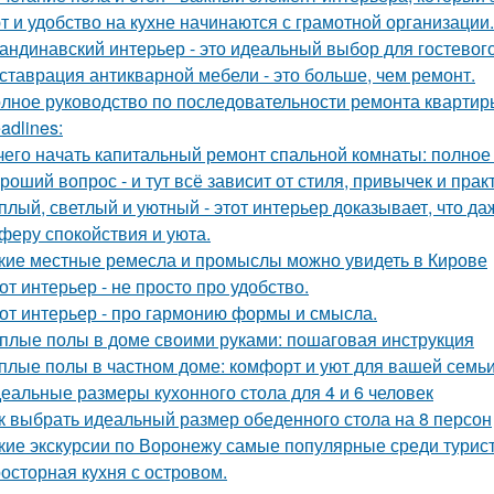
т и удобство на кухне начинаются с грамотной организации.
андинавский интерьер - это идеальный выбор для гостевог
ставрация антикварной мебели - это больше, чем ремонт.
лное руководство по последовательности ремонта квартиры
adlines:
чего начать капитальный ремонт спальной комнаты: полное
роший вопрос - и тут всё зависит от стиля, привычек и прак
плый, светлый и уютный - этот интерьер доказывает, что д
феру спокойствия и уюта.
кие местные ремесла и промыслы можно увидеть в Кирове
от интерьер - не просто про удобство.
от интерьер - про гармонию формы и смысла.
плые полы в доме своими руками: пошаговая инструкция
плые полы в частном доме: комфорт и уют для вашей семь
еальные размеры кухонного стола для 4 и 6 человек
к выбрать идеальный размер обеденного стола на 8 персон
кие экскурсии по Воронежу самые популярные среди турис
осторная кухня с островом.