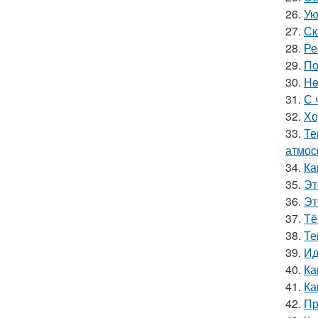
26.
Ую
27.
Ск
28.
Ре
29.
По
30.
He
31.
С 
32.
Хо
33.
Те
атмос
34.
Ка
35.
Эт
36.
Эт
37.
Тё
38.
Те
39.
Ид
40.
Ка
41.
Ка
42.
Пр