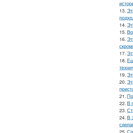
истор
13.
Эт
подхо
14.
Эт
15.
Во
16.
Эт
скром
17.
Эт
18.
Ещ
техни
19.
Эт
20.
Эт
прист
21.
По
22.
В 
23.
Ст
24.
В 
сдела
25.
Со