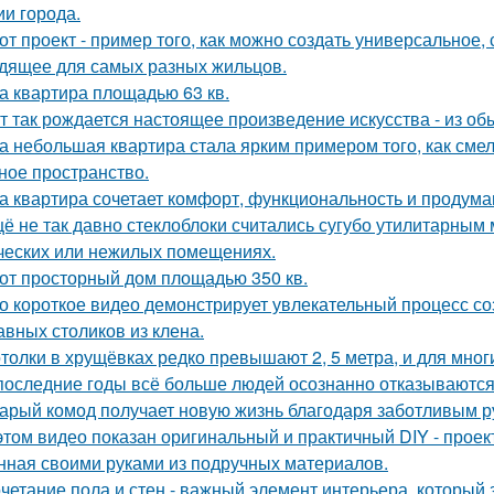
ии города.
от проект - пример того, как можно создать универсальное,
дящее для самых разных жильцов.
а квартира площадью 63 кв.
т так рождается настоящее произведение искусства - из об
а небольшая квартира стала ярким примером того, как сме
ное пространство.
а квартира сочетает комфорт, функциональность и продума
ё не так давно стеклоблоки считались сугубо утилитарны
ческих или нежилых помещениях.
от просторный дом площадью 350 кв.
о короткое видео демонстрирует увлекательный процесс со
авных столиков из клена.
толки в хрущёвках редко превышают 2, 5 метра, и для мног
последние годы всё больше людей осознанно отказываются 
арый комод получает новую жизнь благодаря заботливым ру
этом видео показан оригинальный и практичный DIY - прое
нная своими руками из подручных материалов.
четание пола и стен - важный элемент интерьера, который 