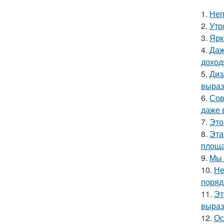
1.
Неп
2.
Утр
3.
Ярк
4.
Даж
доход
5.
Диз
выраз
6.
Сов
даже 
7.
Это
8.
Эта
площа
9.
Мы 
10.
Не
поряд
11.
Эт
выраз
12.
Ос