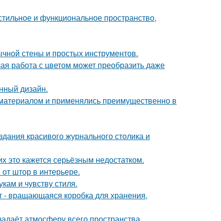
 стильное и функциональное пространство,
ычной стены и простых инструментов.
лая работа с цветом может преобразить даже
нный дизайн.
м материалом и применялись преимущественно в
здания красивого журнального столика и
их это кажется серьёзным недостатком.
от штор в интерьере.
кам и чувству стиля.
кт - вращающаяся коробка для хранения,
задаёт атмосферу всего пространства.