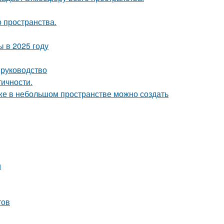
о пространства.
 в 2025 году
 руководство
тичности.
аже в небольшом пространстве можно создать
и
тов