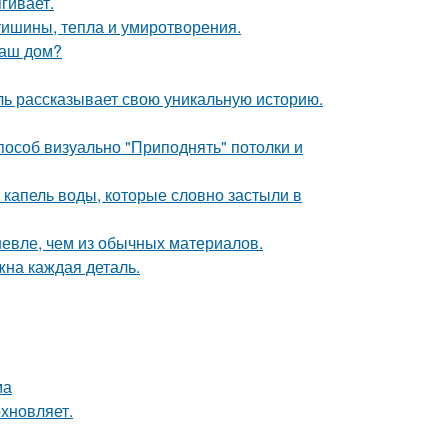
гивает.
ишины, тепла и умиротворения.
ваш дом?
таль рассказывает свою уникальную историю.
способ визуально "Приподнять" потолки и
 капель воды, которые словно застыли в
шевле, чем из обычных материалов.
жна каждая деталь.
ма
хновляет.