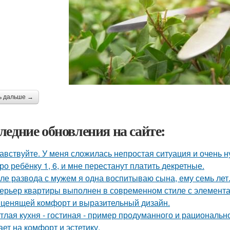
ь дальше →
ледние обновления на сайте:
авствуйте. У меня сложилась непростая ситуация и очень 
ро ребёнку 1, 6, и мне перестанут платить декретные.
ле развода с мужем я одна воспитываю сына, ему семь лет
ерьер квартиры выполнен в современном стиле с элемент
 ценящей комфорт и выразительный дизайн.
тлая кухня - гостиная - пример продуманного и рациональн
ает на комфорт и эстетику.