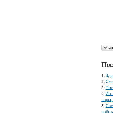
читат
Пос
1.
Здр
2.
Ско
3.
Пос
4.
Инт
пары,
5.
Све
работ