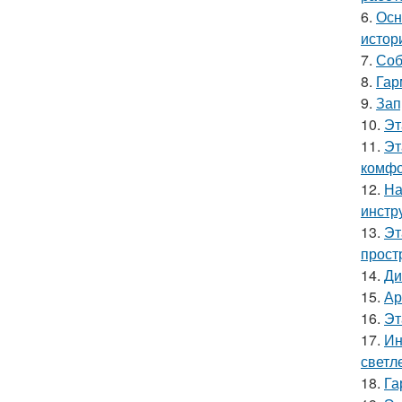
6.
Осн
истор
7.
Соб
8.
Гар
9.
Зап
10.
Эт
11.
Эт
комфо
12.
На
инстр
13.
Эт
прост
14.
Ди
15.
Ар
16.
Эт
17.
Ин
светл
18.
Га