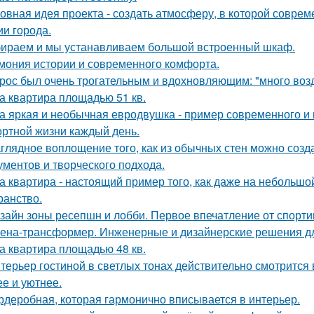
овная идея проекта - создать атмосферу, в которой совре
ии города.
ираем и мы устанавливаем большой встроенный шкаф.
мония истории и современного комфорта.
рос был очень трогательным и вдохновляющим: "много возду
а квартира площадью 51 кв.
а яркая и необычная евродвушка - пример современного и 
ртной жизни каждый день.
глядное воплощение того, как из обычных стен можно созд
ументов и творческого подхода.
а квартира - настоящий пример того, как даже на небольш
ранство.
зайн зоны ресепшн и лобби. Первое впечатление от спорт
ена-трансформер. Инженерные и дизайнерские решения д
а квартира площадью 48 кв.
терьер гостиной в светлых тонах действительно смотрится
ее и уютнее.
рдеробная, которая гармонично вписывается в интерьер.