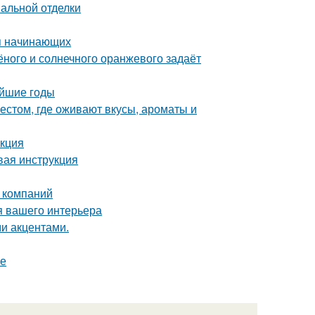
нальной отделки
ля начинающих
лёного и солнечного оранжевого задаёт
айшие годы
естом, где оживают вкусы, ароматы и
укция
вая инструкция
 компаний
я вашего интерьера
ми акцентами.
фе