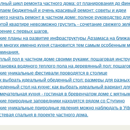
лный цикл ремонта частного дома: от планирования до фи
лаем бюджетный и очень красивый ремонт: советы и идеи
чего начать ремонт в частном доме: полное руководство д
этой квартире невозможно грустить - сочетание свежего зе
оение с первых шагов.
кие планы на развитие инфраструктуры Арзамаса на ближ
я многих именно кухня становится тем самым особенным м
минания.
плый пол в частном доме своими руками: пошаговая инстр
тановка водяного теплого пола на деревянный пол: пошаго
кие уникальные фестивали проводятся в столице
к выбрать идеальный обеденный стол: размеры для разных
еденный стол на кухне: как выбрать идеальный вариант дл
мечательная кухня - гостиная в бревенчатом доме с мятны
кие природные заповедники находятся рядом со Ступино
кие уникальные природные явления можно наблюдать в У
стевая спальня в проекте частного дома.