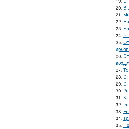
19.
Эт
20.
В 
21.
Ме
22.
На
23.
Бо
24.
Эт
25.
От
добав
26.
Эт
возду
27.
То
28.
Эт
29.
Эт
30.
Ре
31.
Ка
32.
Ре
33.
Ре
34.
Тр
35.
По