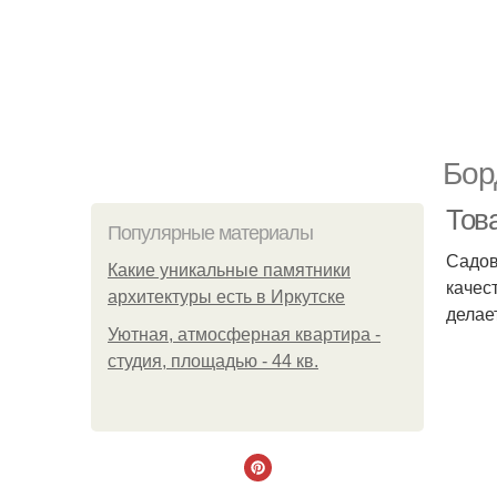
Бор
Тов
Популярные материалы
Садов
Какие уникальные памятники
качес
архитектуры есть в Иркутске
делае
Уютная, атмосферная квартира -
студия, площадью - 44 кв.