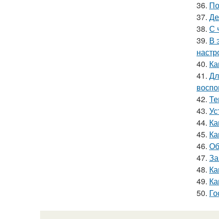
36.
По
37.
Де
38.
С 
39.
В 
настр
40.
Ка
41.
Дл
воспо
42.
Те
43.
Ус
44.
Ка
45.
Ка
46.
Об
47.
За
48.
Ка
49.
Ка
50.
Го