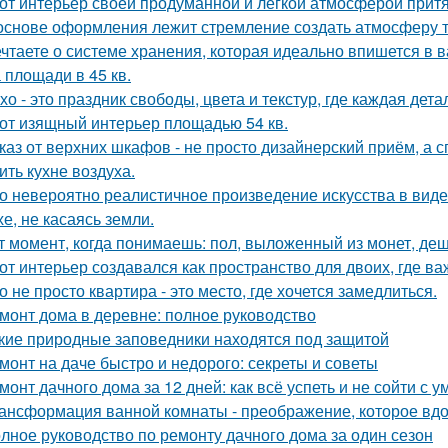
от интерьер своей продуманной и лёгкой атмосферой притя
основе оформления лежит стремление создать атмосферу т
чтаете о системе хранения, которая идеально впишется в 
 площади в 45 кв.
хо - это праздник свободы, цвета и текстур, где каждая де
от изящный интерьер площадью 54 кв.
каз от верхних шкафов - не просто дизайнерский приём, а 
ить кухне воздуха.
о невероятно реалистичное произведение искусства в виде
хе, не касаясь земли.
т момент, когда понимаешь: пол, выложенный из монет, де
от интерьер создавался как пространство для двоих, где ва
о не просто квартира - это место, где хочется замедлиться.
монт дома в деревне: полное руководство
кие природные заповедники находятся под защитой
монт на даче быстро и недорого: секреты и советы
монт дачного дома за 12 дней: как всё успеть и не сойти с у
ансформация ванной комнаты - преображение, которое вдо
лное руководство по ремонту дачного дома за один сезон