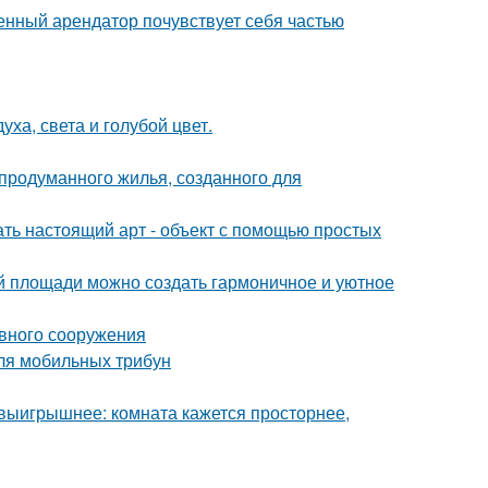
менный арендатор почувствует себя частью
ха, света и голубой цвет.
продуманного жилья, созданного для
ать настоящий арт - объект с помощью простых
ой площади можно создать гармоничное и уютное
ивного сооружения
ля мобильных трибун
 выигрышнее: комната кажется просторнее,