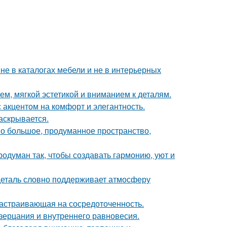
не в каталогах мебели и не в интерьерных
м, мягкой эстетикой и вниманием к деталям.
 акцентом на комфорт и элегантность.
аскрывается.
о большое, продуманное пространство,
одуман так, чтобы создавать гармонию, уют и
 деталь словно поддерживает атмосферу
 настраивающая на сосредоточенность.
озерцания и внутреннего равновесия.