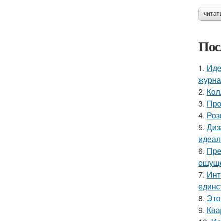
читат
Пос
1.
Иде
журнал
2.
Кол
3.
Про
4.
Роз
5.
Диз
идеал
6.
Пре
ощуще
7.
Инт
единс
8.
Это
9.
Ква