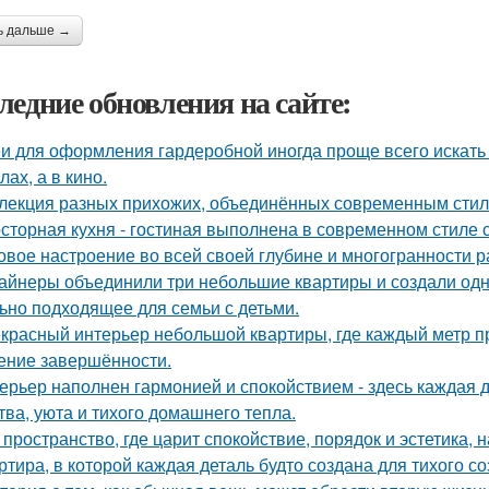
ь дальше →
ледние обновления на сайте:
и для оформления гардеробной иногда проще всего искать 
ах, а в кино.
лекция разных прихожих, объединённых современным стиле
сторная кухня - гостиная выполнена в современном стиле с
овое настроение во всей своей глубине и многогранности р
айнеры объединили три небольшие квартиры и создали одн
ьно подходящее для семьи с детьми.
красный интерьер небольшой квартиры, где каждый метр пр
ние завершённости.
ерьер наполнен гармонией и спокойствием - здесь каждая
тва, уюта и тихого домашнего тепла.
 пространство, где царит спокойствие, порядок и эстетика,
ртира, в которой каждая деталь будто создана для тихого с