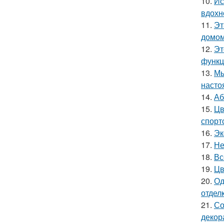
10.
Ис
вдохн
11.
Эт
домом
12.
Эт
функц
13.
Мы
насто
14.
Аб
15.
Цв
спорт
16.
Эк
17.
Не
18.
Вс
19.
Цв
20.
Од
отделк
21.
Со
декор