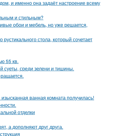
в дом, и именно она задаёт настроение всему
альным и стильным?
сивые обои и мебель, но уже решается,
 рустикального стола, который сочетает
ю 55 кв.
й суеты, среди зелени и тишины.
вращается.
я изысканная ванная комната получилась!
нности.
нальной отделки
ят, а дополняют друг друга.
нструкция