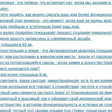
ихожая - это первое, что встречает нас, когда мы заходим 
ьеру.
тите увидеть, как можно сделать ваш дом более функцион
рновой этап ремонта - это момент, когда ещё не видны кра
лько удобным и эстетичным будет ваш дом.
о видео подробно показывает процесс создания уникального
дную красоту древесины и современный дизайн.
 площади в 45 кв.
перстильная и яркая - эта двухкомнатная квартира площадь
от дом расположен в живописном месте - вдали от городско
ол из потрескавшейся смолы - когда химия в искусство пре
чего начинается дом?
зор кухни площадью 8 кв.
смотрите, какая светлая, умиротворённая, но в то же врем
этом интерьере всё говорит о спокойствии, чистоте и утончё
лный цикл ремонта частного дома: от планирования до фи
джетный и красивый: как я оформил свой деревенский дом
остранство, в котором функциональность и эстетика не спор
дяной теплый пол своими руками под стяжку: пошаговая и