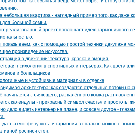
тория о том, как обычная вещь может обрести вторую жизн
овению.
а небольшая квартира - наглядный пример того, как даже 
 для большой семьи.
от реализованный проект воплощает идею гармоничного сем
иональностью.
 показываем, как с помощью простой техники декупажа мо
ящее произведение искусства.
стракция в движении: текстура, краска и эмоция.
етовая психология в спортивных интерьерах. Как цвета вли
сменов и болельщиков
ологичные и устойчивые материалы в отделке
видимая архитектура: как создаются отдельные потоки на 
ё начинается с сияющего, раскалённого комка расплавленно
еток календулы - прекрасный символ счастья и простоты жи
но дело видеть интерьер на плане, и совсем другое - глаза
и.
здать атмосферу уюта и гармонии в спальне можно с помощ
ативной росписи стен.