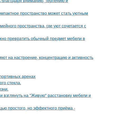
ь благодаря вниманию, терпению и
компактное пространство может стать уютным
ейного пространства, где уют сочетается с
жно превратить обычный предмет мебели в
яют на настроение, концентрацию и активность
спортивных аренах
го стекла.
зни.
ми взглянуть на "Живую" расстановку мебели и
ью простого, но эффектного приёма -