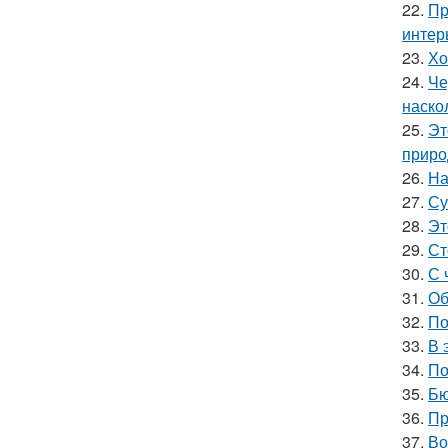
22.
Пр
интер
23.
Хо
24.
Че
наско
25.
Эт
приро
26.
На
27.
Су
28.
Эт
29.
Ст
30.
С 
31.
Об
32.
По
33.
В 
34.
По
35.
Бю
36.
Пр
37.
Во