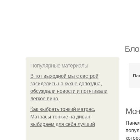
Бло
Популярные материалы
Пла
В тот выходной мы с сестрой
засиделись на кухне допоздна,
обсуждали новости и потягивали
лёгкое вино.
Как выбрать тонкий матрас.
Мон
Матрасы тонкие на диван:
Панел
выбираем для себя лучший
попул
котор