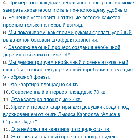
4.
Пример того, как даже небольшое пространство может
заиграть характером и стать по-настоящему удобным.
5.
Решение установить натяжные потолки кажется
простым только на первый взгляд.
6.
Мы показываем, как своими руками сделать удобный
выдвижной боковой шкаф для хранения.
7.
Завораживающий процесс создания необычной
деревянной ёлки в стиле DIY.
8.
Мы демонстрируем необычный и очень аккуратный
способ изготовления деревянной коробочки с помощью
V - образной фрезы.
9.
Эта квартира площадью 44 кв.
10.
Современный интерьер площадью 70 кв.
11.
Эта квартира площадью 37 кв.
12.
Яркий интерьер квартиры для девушки создан под
вдохновением от книги Льюиса Кэрролла "Алиса в
Стране Чудес".
13.
Эта небольшая квартира, площадью 37 кв.
14.
Этот реализованный проект воплощает идею