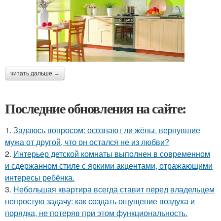
читать дальше →
Последние обновления на сайте:
1.
Задаюсь вопросом: осознают ли жёны, вернувшие
мужа от другой, что он остался не из любви?
2.
Интерьер детской комнаты выполнен в современном
и сдержанном стиле с яркими акцентами, отражающими
интересы ребёнка.
3.
Небольшая квартира всегда ставит перед владельцем
непростую задачу: как создать ощущение воздуха и
порядка, не потеряв при этом функциональность.