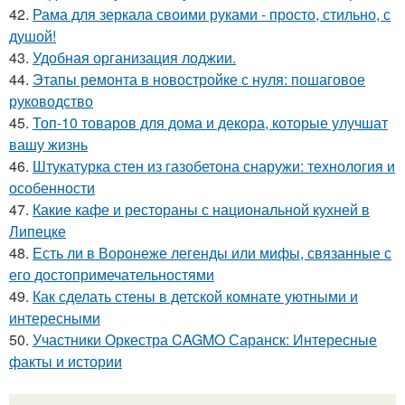
42.
Рама для зеркала своими руками - просто, стильно, с
душой!
43.
Удобная организация лоджии.
44.
Этапы ремонта в новостройке с нуля: пошаговое
руководство
45.
Топ-10 товаров для дома и декора, которые улучшат
вашу жизнь
46.
Штукатурка стен из газобетона снаружи: технология и
особенности
47.
Какие кафе и рестораны с национальной кухней в
Липецке
48.
Есть ли в Воронеже легенды или мифы, связанные с
его достопримечательностями
49.
Как сделать стены в детской комнате уютными и
интересными
50.
Участники Оркестра CAGMO Саранск: Интересные
факты и истории