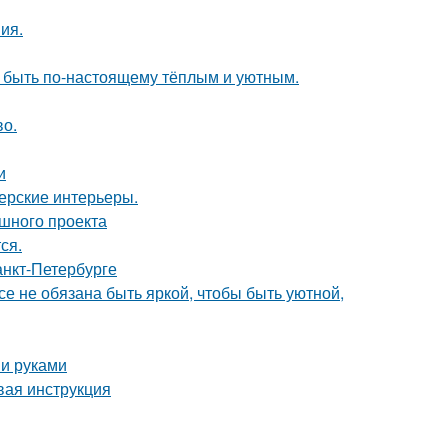
ия.
т быть по-настоящему тёплым и уютным.
во.
и
нерские интерьеры.
ешного проекта
ся.
анкт-Петербурге
все не обязана быть яркой, чтобы быть уютной,
ми руками
вая инструкция