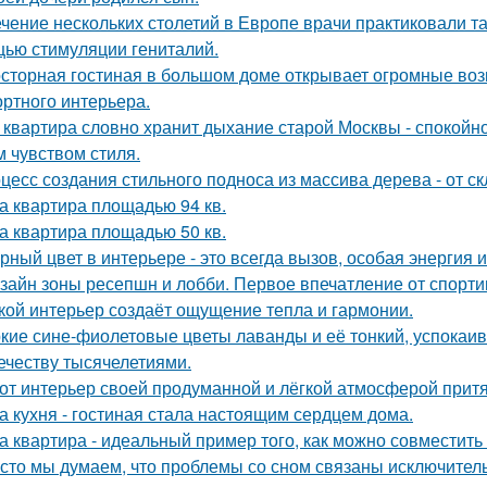
ечение нескольких столетий в Европе врачи практиковали т
ью стимуляции гениталий.
сторная гостиная в большом доме открывает огромные воз
ртного интерьера.
 квартира словно хранит дыхание старой Москвы - спокойно
м чувством стиля.
цесс создания стильного подноса из массива дерева - от с
а квартира площадью 94 кв.
а квартира площадью 50 кв.
рный цвет в интерьере - это всегда вызов, особая энергия 
зайн зоны ресепшн и лобби. Первое впечатление от спорт
кой интерьер создаёт ощущение тепла и гармонии.
кие сине-фиолетовые цветы лаванды и её тонкий, успокаив
ечеству тысячелетиями.
от интерьер своей продуманной и лёгкой атмосферой притя
а кухня - гостиная стала настоящим сердцем дома.
а квартира - идеальный пример того, как можно совместит
сто мы думаем, что проблемы со сном связаны исключител