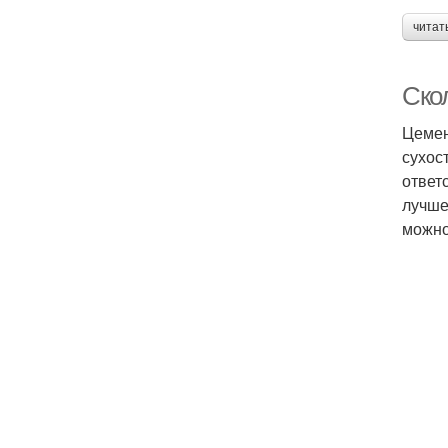
читат
Ско
Цемен
сухос
ответ
лучше
можно