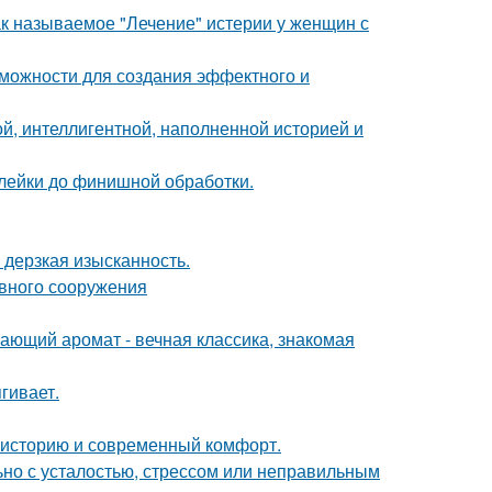
ак называемое "Лечение" истерии у женщин с
можности для создания эффектного и
й, интеллигентной, наполненной историей и
клейки до финишной обработки.
и дерзкая изысканность.
ивного сооружения
ающий аромат - вечная классика, знакомая
гивает.
ь историю и современный комфорт.
ьно с усталостью, стрессом или неправильным