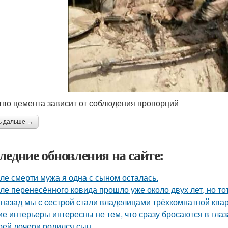
тво цемента зависит от соблюдения пропорций
ь дальше →
ледние обновления на сайте:
ле смерти мужа я одна с сыном осталась.
ле перенесённого ковида прошло уже около двух лет, но тот
 назад мы с сестрой стали владелицами трёхкомнатной квар
ие интерьеры интересны не тем, что сразу бросаются в глаза
оей дочери родился сын.