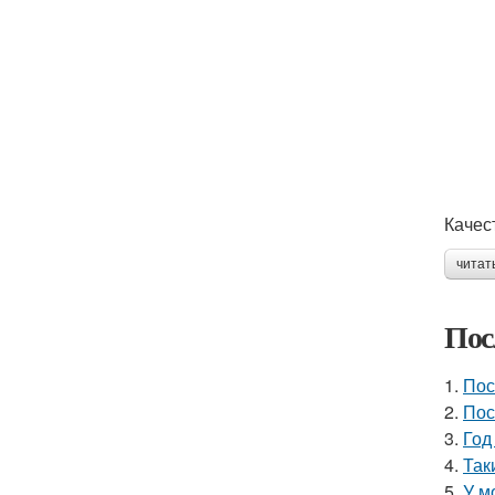
Качес
читат
Пос
1.
Пос
2.
Пос
3.
Год
4.
Так
5.
У м