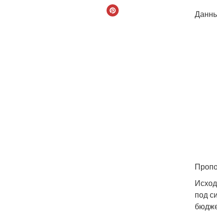
Данны
Пропо
Исход
под с
бюдже