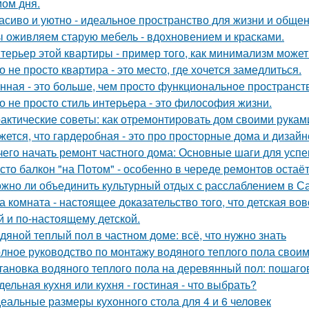
ом дня.
асиво и уютно - идеальное пространство для жизни и общен
 оживляем старую мебель - вдохновением и красками.
терьер этой квартиры - пример того, как минимализм може
о не просто квартира - это место, где хочется замедлиться.
нная - это больше, чем просто функциональное пространст
о не просто стиль интерьера - это философия жизни.
актические советы: как отремонтировать дом своими рукам
жется, что гардеробная - это про просторные дома и дизай
чего начать ремонт частного дома: Основные шаги для усп
сто балкон "на Потом" - особенно в череде ремонтов остаёт
жно ли объединить культурный отдых с расслаблением в С
а комната - настоящее доказательство того, что детская во
й и по-настоящему детской.
дяной теплый пол в частном доме: всё, что нужно знать
лное руководство по монтажу водяного теплого пола свои
тановка водяного теплого пола на деревянный пол: пошаго
дельная кухня или кухня - гостиная - что выбрать?
еальные размеры кухонного стола для 4 и 6 человек