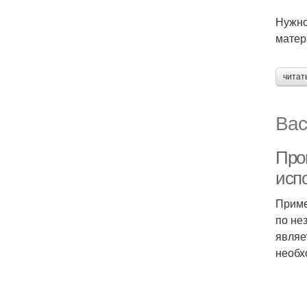
Нужно
матер
читат
Вас
Про
исп
Приме
по не
являе
необх