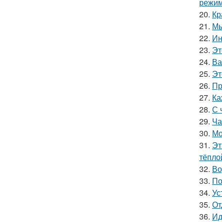
режим
20.
Кр
21.
Мы
22.
Ин
23.
Эт
24.
Ва
25.
Эт
26.
Пр
27.
Ка
28.
С 
29.
Ча
30.
Мо
31.
Эт
тёпло
32.
Во
33.
По
34.
Ус
35.
От
36.
Ид