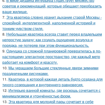
6.
В мире дизайна интерьера существует множество
советов и рекомендаций, которые обещают преобразить
ваше жилище.
7.
Эта квартира словно хранит дыхание старой Москвы -
спокойной, интеллигентной, наполненной историей и
тонким чувством стиля.
8.
Небольшая квартира всегда ставит перед владельцем
непростую задачу: как создать ощущение воздуха и
порядка, не потеряв при этом функциональность.
9.
Однушка со сложной планировкой превратилась в по-
настоящему элегантное пространство, где каждый метр
работает на комфорт и красоту.
10.
Мы украшаем большие стеклянные двери зимними
праздничными рисунками.
11.
Квартира, в которой каждая деталь будто создана для
тихого созерцания и внутреннего равновесия.
12.
Интерьер ванной комнаты, где роскошь сочетается с
минимализмом и утончённостью форм.
13.
Эта квартира для молодой пары сочетает в себе