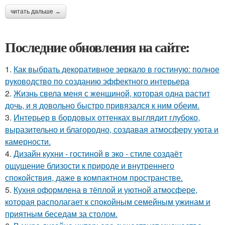
читать дальше →
Последние обновления на сайте:
1.
Как выбрать декоративное зеркало в гостиную: полное
руководство по созданию эффектного интерьера
2.
Жизнь свела меня с женщиной, которая одна растит
дочь, и я довольно быстро привязался к ним обеим.
3.
Интерьер в бордовых оттенках выглядит глубоко,
выразительно и благородно, создавая атмосферу уюта и
камерности.
4.
Дизайн кухни - гостиной в эко - стиле создаёт
ощущение близости к природе и внутреннего
спокойствия, даже в компактном пространстве.
5.
Кухня оформлена в тёплой и уютной атмосфере,
которая располагает к спокойным семейным ужинам и
приятным беседам за столом.