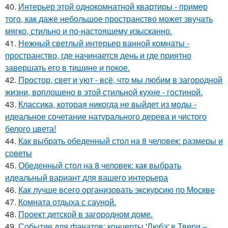
40.
Интерьер этой однокомнатной квартиры - пример
того, как даже небольшое пространство может звучать
мягко, стильно и по-настоящему изысканно.
41.
Нежный светлый интерьер ванной комнаты -
пространство, где начинается день и где приятно
завершать его в тишине и покое.
42.
Простор, свет и уют - всё, что мы любим в загородной
жизни, воплощено в этой стильной кухне - гостиной.
43.
Классика, которая никогда не выйдет из моды -
идеальное сочетание натурального дерева и чистого
белого цвета!
44.
Как выбрать обеденный стол на 8 человек: размеры и
советы
45.
Обеденный стол на 8 человек: как выбрать
идеальный вариант для вашего интерьера
46.
Как лучше всего организовать экскурсию по Москве
47.
Комната отдыха с сауной.
48.
Проект детской в загородном доме.
49.
Событие для фанатов: концерты 'Любэ' в Твери –