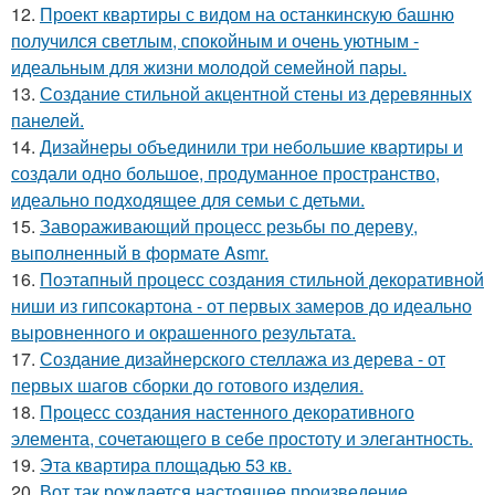
12.
Проект квартиры с видом на останкинскую башню
получился светлым, спокойным и очень уютным -
идеальным для жизни молодой семейной пары.
13.
Создание стильной акцентной стены из деревянных
панелей.
14.
Дизайнеры объединили три небольшие квартиры и
создали одно большое, продуманное пространство,
идеально подходящее для семьи с детьми.
15.
Завораживающий процесс резьбы по дереву,
выполненный в формате Asmr.
16.
Поэтапный процесс создания стильной декоративной
ниши из гипсокартона - от первых замеров до идеально
выровненного и окрашенного результата.
17.
Создание дизайнерского стеллажа из дерева - от
первых шагов сборки до готового изделия.
18.
Процесс создания настенного декоративного
элемента, сочетающего в себе простоту и элегантность.
19.
Эта квартира площадью 53 кв.
20.
Вот так рождается настоящее произведение