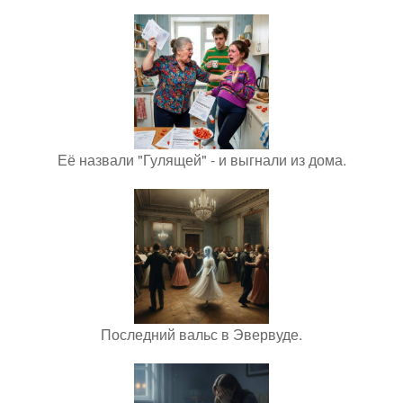
Её назвали "Гулящей" - и выгнали из дома.
Последний вальс в Эвервуде.