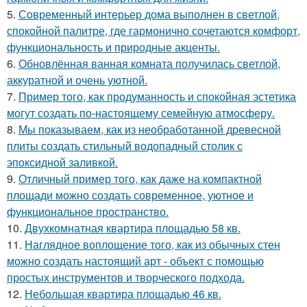
5.
Современный интерьер дома выполнен в светлой,
спокойной палитре, где гармонично сочетаются комфорт,
функциональность и природные акценты.
6.
Обновлённая ванная комната получилась светлой,
аккуратной и очень уютной.
7.
Пример того, как продуманность и спокойная эстетика
могут создать по-настоящему семейную атмосферу.
8.
Мы показываем, как из необработанной древесной
плиты создать стильный водопадный столик с
эпоксидной заливкой.
9.
Отличный пример того, как даже на компактной
площади можно создать современное, уютное и
функциональное пространство.
10.
Двухкомнатная квартира площадью 58 кв.
11.
Наглядное воплощение того, как из обычных стен
можно создать настоящий арт - объект с помощью
простых инструментов и творческого подхода.
12.
Небольшая квартира площадью 46 кв.