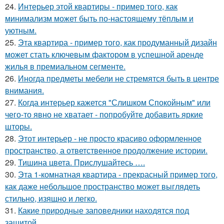
24.
Интерьер этой квартиры - пример того, как
минимализм может быть по-настоящему тёплым и
уютным.
25.
Эта квартира - пример того, как продуманный дизайн
может стать ключевым фактором в успешной аренде
жилья в премиальном сегменте.
26.
Иногда предметы мебели не стремятся быть в центре
внимания.
27.
Когда интерьер кажется "Слишком Спокойным" или
чего-то явно не хватает - попробуйте добавить яркие
шторы.
28.
Этот интерьер - не просто красиво оформленное
пространство, а ответственное продолжение истории.
29.
Тишина цвета. Прислушайтесь ….
30.
Эта 1-комнатная квартира - прекрасный пример того,
как даже небольшое пространство может выглядеть
стильно, изящно и легко.
31.
Какие природные заповедники находятся под
защитой