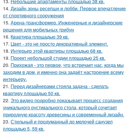
13.
Небольшие апартаменты площадью 38 кв.
14.
Дизайн зоны ресепшн и лобби. Первое впечатление
от спортивного сооружения
15.
Арена-трансформер. Инженерные и дизайнерские
решения для мобильных трибун
16.
Квартира площадью 39 кв.
17.
Цвет - это не просто декоративный элемент.
18.
Интерьер этой квартиры площадью 68 кв.
19.
Проект небольшой студии площадью 25 кв.
20.
Прихожая - это первое, что встречает нас, когда мы
заходим в дом, и именно она задаёт настроение всему
интерьеру.
21.
Перед дизайнерами стояла задача - сделать
квартиру площадью 50 кв.
22.
Это видео подробно показывает процесс создания
уникального рустикального стола, который сочетает
природную красоту древесины и современный дизайн.
23.
Стильный и продуманный до мелочей санузел
площадью 5, 59 кв.