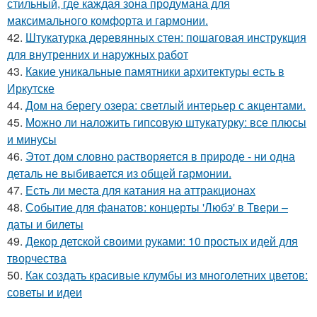
стильный, где каждая зона продумана для
максимального комфорта и гармонии.
42.
Штукатурка деревянных стен: пошаговая инструкция
для внутренних и наружных работ
43.
Какие уникальные памятники архитектуры есть в
Иркутске
44.
Дом на берегу озера: светлый интерьер с акцентами.
45.
Можно ли наложить гипсовую штукатурку: все плюсы
и минусы
46.
Этот дом словно растворяется в природе - ни одна
деталь не выбивается из общей гармонии.
47.
Есть ли места для катания на аттракционах
48.
Событие для фанатов: концерты 'Любэ' в Твери –
даты и билеты
49.
Декор детской своими руками: 10 простых идей для
творчества
50.
Как создать красивые клумбы из многолетних цветов:
советы и идеи