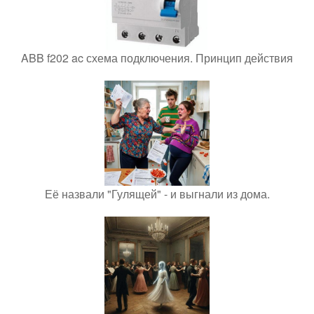
ABB f202 ac схема подключения. Принцип действия
Её назвали "Гулящей" - и выгнали из дома.