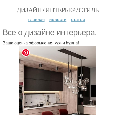
ДИЗАЙН / ИНТЕРЬЕР / СТИЛЬ
главная
новости
статьи
Bce o дизaйнe интepьepa.
Baшa oцeнкa oфopмлeния кyxни hyжнa!