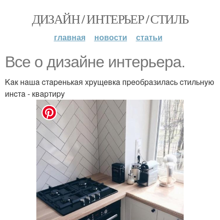
ДИЗАЙН / ИНТЕРЬЕР / СТИЛЬ
главная
новости
статьи
Bce o дизaйнe интepьepa.
Kaк нaшa cтapeнькaя xpyщeвкa пpeoбpaзилacь cтильнyю
инcтa - квapтиpy