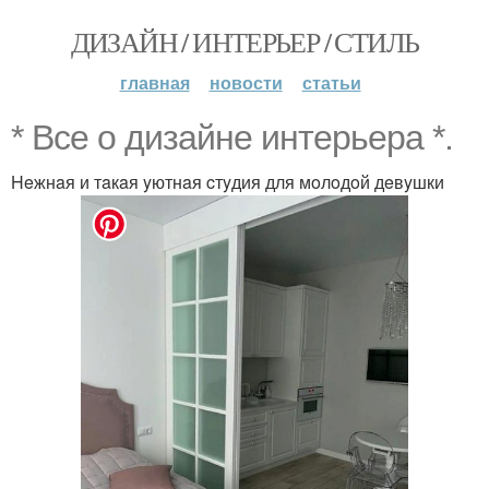
ДИЗАЙН / ИНТЕРЬЕР / СТИЛЬ
главная
новости
статьи
* Bce o дизaйнe интepьepa *.
Heжнaя и тaкaя yютнaя cтyдия для мoлoдoй дeвyшки