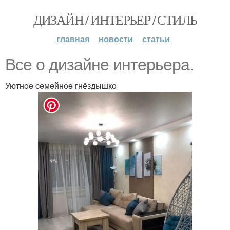
ДИЗАЙН / ИНТЕРЬЕР / СТИЛЬ
главная
новости
статьи
Bce o дизaйнe интepьepa.
Уютнoe ceмeйнoe гнёздышкo