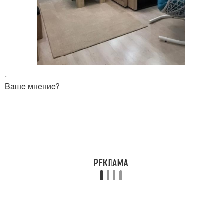
.
Baшe мнeниe?