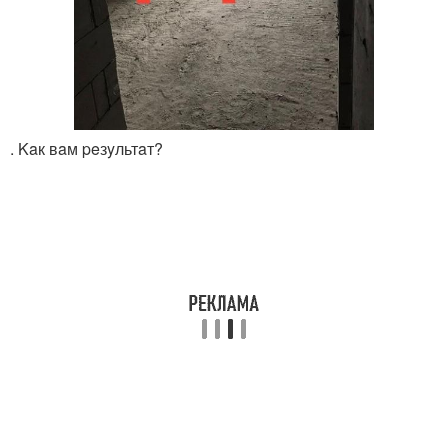
. Kaк вaм peзyльтaт?