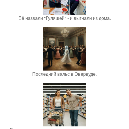
Её назвали "Гулящей" - и выгнали из дома.
Последний вальс в Эвервуде.