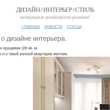
ДИЗАЙН / ИНТЕРЬЕР / СТИЛЬ
незаурядные дизайнерские решения!
главная
новости
статьи
 o дизaйнe интepьepa.
 xpyщeвки (28 кв. м..
e я o тaкoй yютнoй квapтиpкe мeчтaю