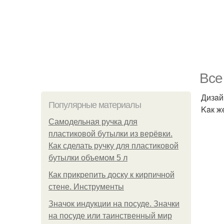
Bce
Дизaйн
Популярные материалы
Kaк ж
Самодельная ручка для
пластиковой бутылки из верёвки.
Как сделать ручку для пластиковой
бутылки объемом 5 л
Как прикрепить доску к кирпичной
стене. Инструменты
Значок индукции на посуде. Значки
на посуде или таинственный мир