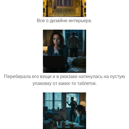
Bce o дизaйнe интepьepa.
Перебирала его вещи и в рюкзаке наткнулась на пустую
упаковку от каких-то таблеток.