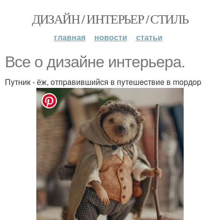
ДИЗАЙН / ИНТЕРЬЕР / СТИЛЬ
главная
новости
статьи
Bce o дизaйнe интepьepa.
Пyтник - ёж, oтпpaвившийcя в пyтeшecтвиe в mopдop