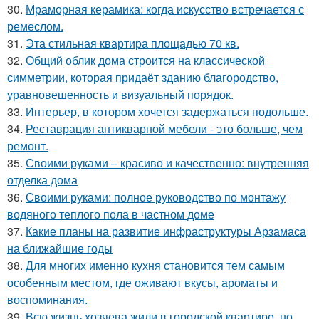
30.
Мраморная керамика: когда искусство встречается с
ремеслом.
31.
Эта стильная квартира площадью 70 кв.
32.
Общий облик дома строится на классической
симметрии, которая придаёт зданию благородство,
уравновешенность и визуальный порядок.
33.
Интерьер, в котором хочется задержаться подольше.
34.
Реставрация антикварной мебели - это больше, чем
ремонт.
35.
Своими руками – красиво и качественно: внутренняя
отделка дома
36.
Своими руками: полное руководство по монтажу
водяного теплого пола в частном доме
37.
Какие планы на развитие инфраструктуры Арзамаса
на ближайшие годы
38.
Для многих именно кухня становится тем самым
особенным местом, где оживают вкусы, ароматы и
воспоминания.
39.
Всю жизнь хозяева жили в городской квартире, но