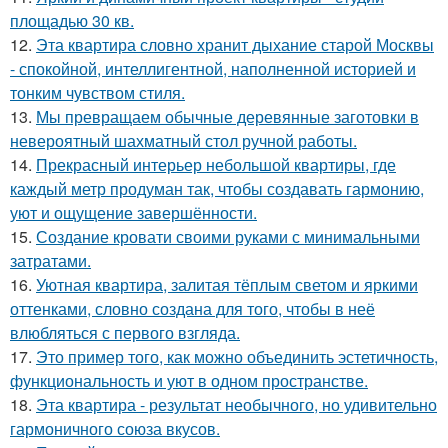
площадью 30 кв.
12.
Эта квартира словно хранит дыхание старой Москвы
- спокойной, интеллигентной, наполненной историей и
тонким чувством стиля.
13.
Мы превращаем обычные деревянные заготовки в
невероятный шахматный стол ручной работы.
14.
Прекрасный интерьер небольшой квартиры, где
каждый метр продуман так, чтобы создавать гармонию,
уют и ощущение завершённости.
15.
Создание кровати своими руками с минимальными
затратами.
16.
Уютная квартира, залитая тёплым светом и яркими
оттенками, словно создана для того, чтобы в неё
влюбляться с первого взгляда.
17.
Это пример того, как можно объединить эстетичность,
функциональность и уют в одном пространстве.
18.
Эта квартира - результат необычного, но удивительно
гармоничного союза вкусов.