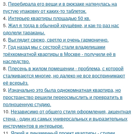
3.
Перебирала его вещи и в рюкзаке наткнулась на
пустую упаковку от каких-то таблеток.
4.
Интерьер квартиры площадью 50 кв.
5.
Жил я тогда в обычной хрущёвке, и как-то раз нас
одолели тараканы.
6.
Выглядит свежо, светло и очень гармонично.
7.
Год назад мы с сестрой стали владелицами
трёхкомнатной квартиры в Москве - получили её в
наследство.
8.
Плесень в жилом помещении - проблема, с которой
сталкиваются многие, но далеко не все воспринимают
её всерьёз.
9.
Изначально это была однокомнатная квартира, но
пространство решили переосмыслить и превратить в
полноценную студию.
10.
Независимо от общего стиля оформления, акцентная
стена - один из самых универсальных и выразительных
инструментов в интерьере.
11.
Яркий и динамичный проект квартиры - студии