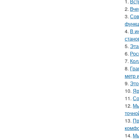
1.
Вст
2.
Вче
3.
Сов
функц
4.
В и
стано
5.
Эта
6.
Рос
7.
Кол
8.
Гра
метр 
9.
Это
10.
Яр
11.
Со
12.
Мы
точно
13.
Пр
комфо
14.
Мы