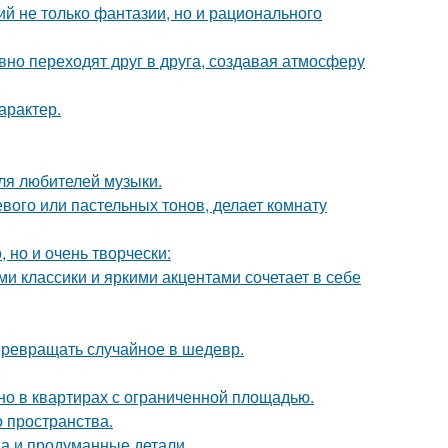
й не только фантазии, но и рационального
авно переходят друг в друга, создавая атмосферу
арактер.
ля любителей музыки.
евого или пастельных тонов, делает комнату
 но и очень творчески:
 классики и яркими акцентами сочетает в себе
 превращать случайное в шедевр.
но в квартирах с ограниченной площадью.
о пространства.
она и продуманные детали.