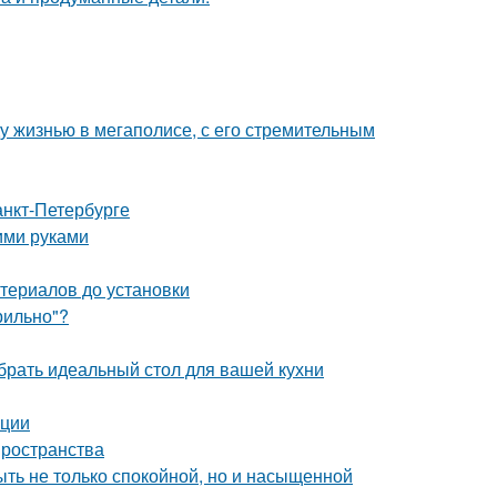
у жизнью в мегаполисе, с его стремительным
анкт-Петербурге
ими руками
териалов до установки
рильно"?
брать идеальный стол для вашей кухни
ации
пространства
быть не только спокойной, но и насыщенной