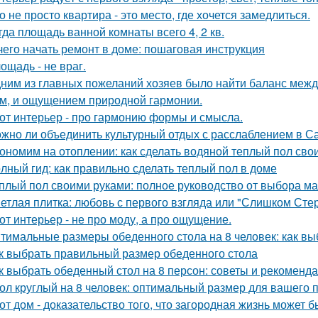
о не просто квартира - это место, где хочется замедлиться.
гда площадь ванной комнаты всего 4, 2 кв.
чего начать ремонт в доме: пошаговая инструкция
ощадь - не враг.
ним из главных пожеланий хозяев было найти баланс межд
м, и ощущением природной гармонии.
от интерьер - про гармонию формы и смысла.
жно ли объединить культурный отдых с расслаблением в С
ономим на отоплении: как сделать водяной теплый пол сво
лный гид: как правильно сделать теплый пол в доме
плый пол своими руками: полное руководство от выбора ма
етлая плитка: любовь с первого взгляда или "Слишком Сте
от интерьер - не про моду, а про ощущение.
тимальные размеры обеденного стола на 8 человек: как вы
к выбрать правильный размер обеденного стола
к выбрать обеденный стол на 8 персон: советы и рекоменд
ол круглый на 8 человек: оптимальный размер для вашего 
от дом - доказательство того, что загородная жизнь может 