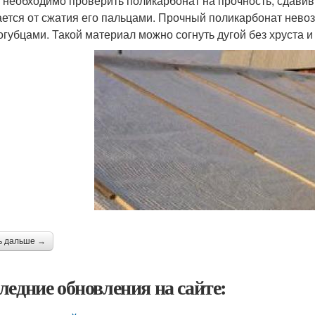
 необходимо проверить поликарбонат на прочность, сдавив
ается от сжатия его пальцами. Прочный поликарбонат невоз
огубцами. Такой материал можно согнуть дугой без хруста и
ь дальше →
ледние обновления на сайте: