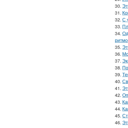
30.
Эт
31.
Ко
32.
С 
33.
Пл
34.
Од
ритмо
35.
Эт
36.
Мо
37.
Эк
38.
По
39.
Те
40.
Св
41.
Эт
42.
Оп
43.
Ка
44.
Ка
45.
Ст
46.
Эт