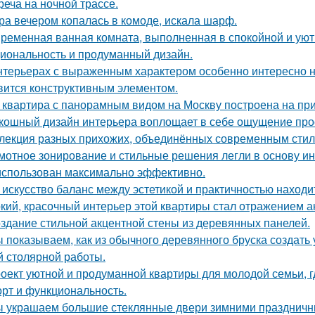
реча на ночной трассе.
ра вечером копалась в комоде, искала шарф.
ременная ванная комната, выполненная в спокойной и уютн
иональность и продуманный дизайн.
нтерьерах с выраженным характером особенно интересно на
вится конструктивным элементом.
 квартира с панорамным видом на Москву построена на при
кошный дизайн интерьера воплощает в себе ощущение прост
лекция разных прихожих, объединённых современным стиле
мотное зонирование и стильные решения легли в основу ин
использован максимально эффективно.
 искусство баланс между эстетикой и практичностью находи
кий, красочный интерьер этой квартиры стал отражением а
здание стильной акцентной стены из деревянных панелей.
 показываем, как из обычного деревянного бруска создать
й столярной работы.
оект уютной и продуманной квартиры для молодой семьи, г
рт и функциональность.
 украшаем большие стеклянные двери зимними праздничн