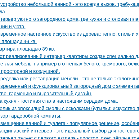
устройство небольшой ванной - это всегда вызов, требующи
да.
терьер уютного загородного дома, где кухня и столовая пл
нии и уюта.
временное настенное искусство из дерева: тепло, стиль и х
 площади 46 кв.
артира площадью 39 кв.
от реализованный интерьер квартиры создан специально д
етлая мебель, например в оттенках белого, кремового, беж
 просторной и воздушной.
ределка или реставрация мебели - это не только экологично,
временный и функциональный загородный дом с элементами
тво, гармонию и выразительный дизайн.
а кухня - гостиная стала настоящим сердцем дома.
олик из эпоксидной смолы с осколками бутылки: искусство
зор гардеробной комнаты.
вмещение ванной и туалета - популярное решение, особен
андинавский интерьер - это идеальный выбор для гостевог
терьер радует с первого взгляда - простор, свет, тёплые т