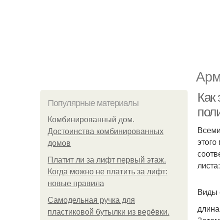
Арм
Как
Популярные материалы
пол
Комбинированный дом.
Всеми
Достоинства комбинированных
этого
домов
соотв
Платит ли за лифт первый этаж.
листа:
Когда можно не платить за лифт:
новые правила
Виды 
Самодельная ручка для
длина
пластиковой бутылки из верёвки.