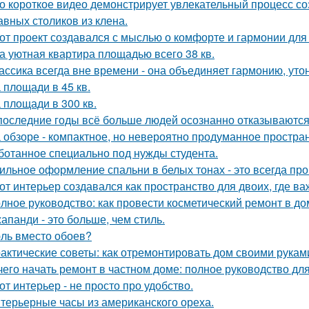
о короткое видео демонстрирует увлекательный процесс со
авных столиков из клена.
от проект создавался с мыслью о комфорте и гармонии для 
а уютная квартира площадью всего 38 кв.
ассика всегда вне времени - она объединяет гармонию, утон
 площади в 45 кв.
 площади в 300 кв.
последние годы всё больше людей осознанно отказываются 
 обзоре - компактное, но невероятно продуманное простран
ботанное специально под нужды студента.
ильное оформление спальни в белых тонах - это всегда про 
от интерьер создавался как пространство для двоих, где ва
лное руководство: как провести косметический ремонт в д
апанди - это больше, чем стиль.
ль вместо обоев?
актические советы: как отремонтировать дом своими рукам
чего начать ремонт в частном доме: полное руководство д
от интерьер - не просто про удобство.
терьерные часы из американского ореха.