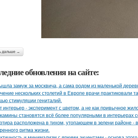
ь дальше →
ледние обновления на сайте:
ышла замуж за москвича, а сама родом из маленькой дерев
ечение нескольких столетий в Европе врачи практиковали т
ью стимуляции гениталий.
т интерьер - эксперимент с цветом, а не как привычное жил
камины становятся всё более популярными в интерьерах с
ртира расположена в тихом, утопающем в зелени районе - 
ренного ритма жизни.
ктичность и минимализм с яркими акцентами - основа этого