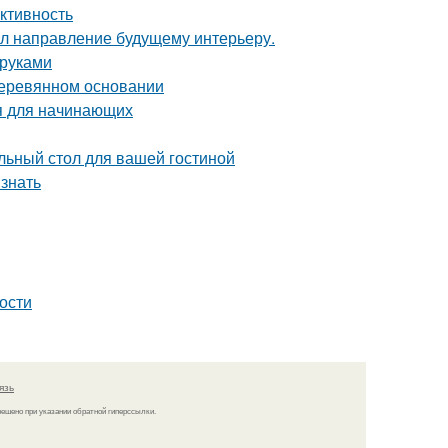
ктивность
дал направление будущему интерьеру.
 руками
деревянном основании
ия для начинающих
льный стол для вашей гостиной
 знать
ности
язь
решено при указании обратной гиперссылки.