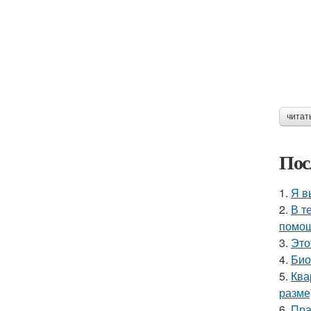
читат
Пос
1.
Я в
2.
В т
помощ
3.
Это
4.
Био
5.
Ква
разме
6.
Пра