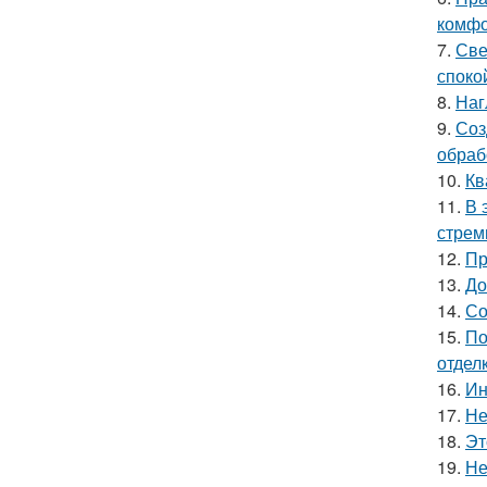
комфо
7.
Све
споко
8.
Наг
9.
Соз
обраб
10.
Кв
11.
В 
стрем
12.
Пр
13.
До
14.
Со
15.
По
отделк
16.
Ин
17.
Не
18.
Эт
19.
Не