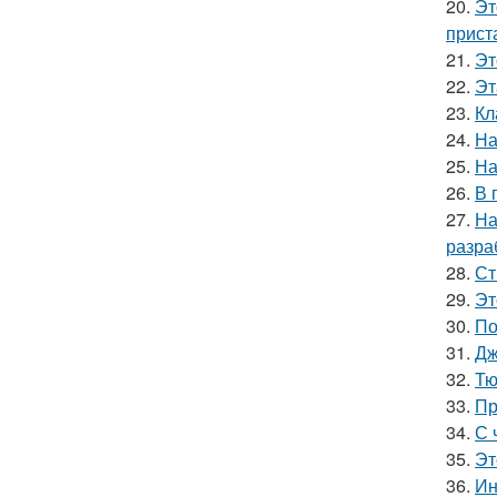
20.
Эт
прист
21.
Эт
22.
Эт
23.
Кл
24.
На
25.
На
26.
В 
27.
На
разра
28.
Ст
29.
Эт
30.
По
31.
Дж
32.
Тю
33.
Пр
34.
С 
35.
Эт
36.
Ин