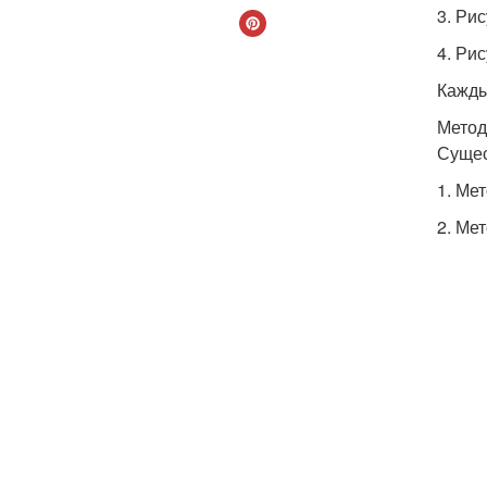
3. Ри
4. Ри
Кажды
Метод
Сущес
1. Ме
2. Ме