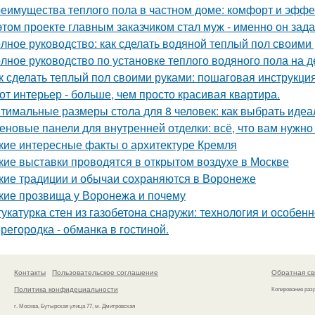
еимущества теплого пола в частном доме: комфорт и эффе
этом проекте главным заказчиком стал муж - именно он за
лное руководство: как сделать водяной теплый пол своими
лное руководство по установке теплого водяного пола на 
к сделать теплый пол своими руками: пошаговая инструкц
от интерьер - больше, чем просто красивая квартира.
тимальные размеры стола для 8 человек: как выбрать идеа
еновые панели для внутренней отделки: всё, что вам нужно
кие интересные факты о архитектуре Кремля
кие выставки проводятся в открытом воздухе в Москве
кие традиции и обычаи сохраняются в Воронеже
кие прозвища у Воронежа и почему
укатурка стен из газобетона снаружи: технология и особен
регородка - обманка в гостиной.
Контакты
Пользовательское соглашение
Обратная св
Политика конфидециальности
Копирование раз
г. Москва, Бутырская улица 77, м. Дмитровская