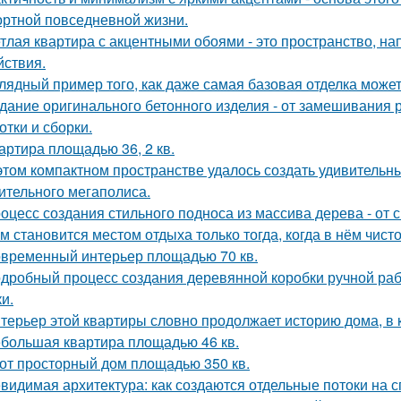
ртной повседневной жизни.
тлая квартира с акцентными обоями - это пространство, н
йствия.
лядный пример того, как даже самая базовая отделка может
дание оригинального бетонного изделия - от замешивания
отки и сборки.
артира площадью 36, 2 кв.
этом компактном пространстве удалось создать удивительн
ительного мегаполиса.
оцесс создания стильного подноса из массива дерева - от 
м становится местом отдыха только тогда, когда в нём чисто
временный интерьер площадью 70 кв.
дробный процесс создания деревянной коробки ручной рабо
и.
терьер этой квартиры словно продолжает историю дома, в 
большая квартира площадью 46 кв.
от просторный дом площадью 350 кв.
видимая архитектура: как создаются отдельные потоки на 