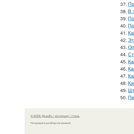
37.
Пр
38.
В 
39.
По
40.
По
41.
Ка
42.
Эт
43.
Оп
44.
Ст
45.
Ка
46.
Ка
47.
Ка
48.
Ка
49.
Шт
50.
Пе
© 2026 Дизайн / интерьер / стиль
Незаурядные дизайнерские решения!