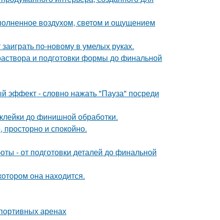
аполненное воздухом, светом и ощущением
 заиграть по-новому в умелых руках.
 раствора и подготовки формы до финальной
ый эффект - словно нажать "Пауза" посреди
склейки до финишной обработки.
, просторно и спокойно.
ты - от подготовки деталей до финальной
котором она находится.
спортивных аренах