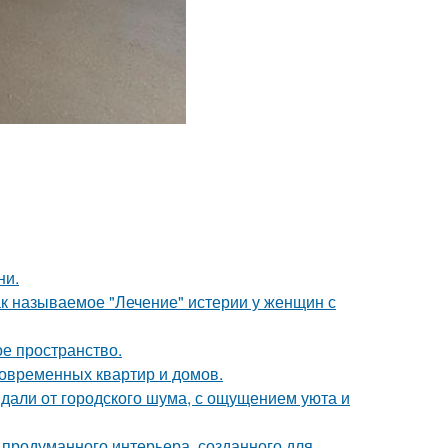
ни.
ак называемое "Лечение" истерии у женщин с
ое пространство.
овременных квартир и домов.
вдали от городского шума, с ощущением уюта и
 продуманного интерьера, созданного для