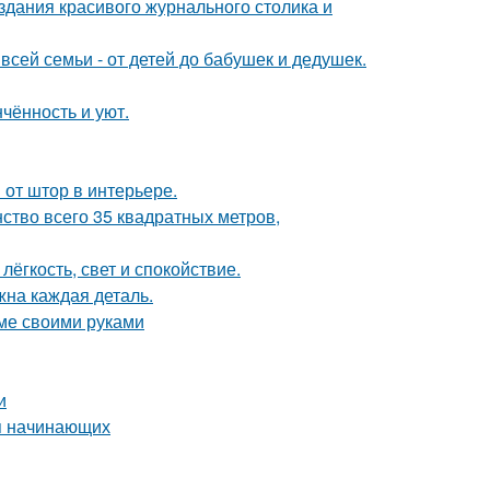
здания красивого журнального столика и
всей семьи - от детей до бабушек и дедушек.
чённость и уют.
от штор в интерьере.
ство всего 35 квадратных метров,
лёгкость, свет и спокойствие.
жна каждая деталь.
оме своими руками
и
ля начинающих