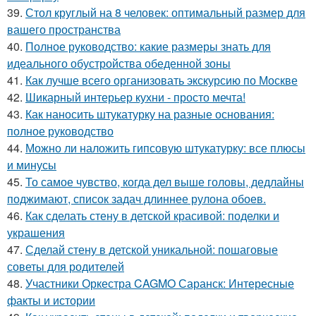
39.
Стол круглый на 8 человек: оптимальный размер для
вашего пространства
40.
Полное руководство: какие размеры знать для
идеального обустройства обеденной зоны
41.
Как лучше всего организовать экскурсию по Москве
42.
Шикарный интерьер кухни - просто мечта!
43.
Как наносить штукатурку на разные основания:
полное руководство
44.
Можно ли наложить гипсовую штукатурку: все плюсы
и минусы
45.
То самое чувство, когда дел выше головы, дедлайны
поджимают, список задач длиннее рулона обоев.
46.
Как сделать стену в детской красивой: поделки и
украшения
47.
Сделай стену в детской уникальной: пошаговые
советы для родителей
48.
Участники Оркестра CAGMO Саранск: Интересные
факты и истории