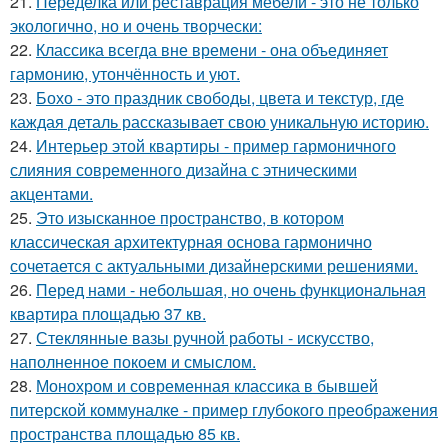
21.
Переделка или реставрация мебели - это не только
экологично, но и очень творчески:
22.
Классика всегда вне времени - она объединяет
гармонию, утончённость и уют.
23.
Бохо - это праздник свободы, цвета и текстур, где
каждая деталь рассказывает свою уникальную историю.
24.
Интерьер этой квартиры - пример гармоничного
слияния современного дизайна с этническими
акцентами.
25.
Это изысканное пространство, в котором
классическая архитектурная основа гармонично
сочетается с актуальными дизайнерскими решениями.
26.
Перед нами - небольшая, но очень функциональная
квартира площадью 37 кв.
27.
Стеклянные вазы ручной работы - искусство,
наполненное покоем и смыслом.
28.
Монохром и современная классика в бывшей
питерской коммуналке - пример глубокого преображения
пространства площадью 85 кв.