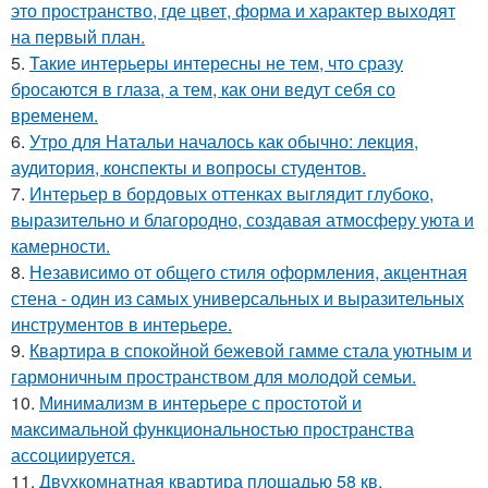
это пространство, где цвет, форма и характер выходят
на первый план.
5.
Такие интерьеры интересны не тем, что сразу
бросаются в глаза, а тем, как они ведут себя со
временем.
6.
Утро для Натальи началось как обычно: лекция,
аудитория, конспекты и вопросы студентов.
7.
Интерьер в бордовых оттенках выглядит глубоко,
выразительно и благородно, создавая атмосферу уюта и
камерности.
8.
Независимо от общего стиля оформления, акцентная
стена - один из самых универсальных и выразительных
инструментов в интерьере.
9.
Квартира в спокойной бежевой гамме стала уютным и
гармоничным пространством для молодой семьи.
10.
Минимализм в интерьере с простотой и
максимальной функциональностью пространства
ассоциируется.
11.
Двухкомнатная квартира площадью 58 кв.