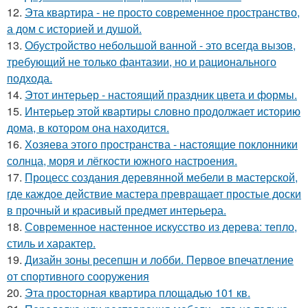
12.
Эта квартира - не просто современное пространство,
а дом с историей и душой.
13.
Обустройство небольшой ванной - это всегда вызов,
требующий не только фантазии, но и рационального
подхода.
14.
Этот интерьер - настоящий праздник цвета и формы.
15.
Интерьер этой квартиры словно продолжает историю
дома, в котором она находится.
16.
Хозяева этого пространства - настоящие поклонники
солнца, моря и лёгкости южного настроения.
17.
Процесс создания деревянной мебели в мастерской,
где каждое действие мастера превращает простые доски
в прочный и красивый предмет интерьера.
18.
Современное настенное искусство из дерева: тепло,
стиль и характер.
19.
Дизайн зоны ресепшн и лобби. Первое впечатление
от спортивного сооружения
20.
Эта просторная квартира площадью 101 кв.