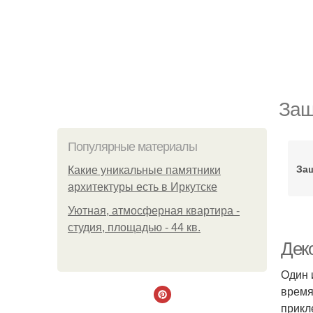
Защ
Популярные материалы
Защ
Какие уникальные памятники
архитектуры есть в Иркутске
Уютная, атмосферная квартира -
студия, площадью - 44 кв.
Дек
Один 
время
прикл