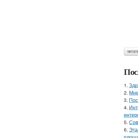
читат
Пос
1.
Здр
2.
Мне
3.
Пос
4.
Инт
интер
5.
Сов
6.
Эта
площа