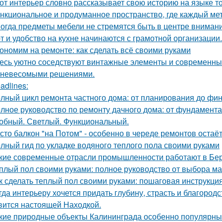
от интерьер словно рассказывает свою историю на языке т
нкциональное и продуманное пространство, где каждый метр
огда предметы мебели не стремятся быть в центре внимани
т и удобство на кухне начинаются с грамотной организации.
ономим на ремонте: как сделать всё своими руками
есь уютно соседствуют винтажные элементы и современный
 невесомыми решениями.
adlines:
лный цикл ремонта частного дома: от планирования до фи
лное руководство по ремонту дачного дома: от фундамент
обный. Светлый. Функциональный.
сто балкон "на Потом" - особенно в череде ремонтов остаёт
лный гид по укладке водяного теплого пола своими руками
кие современные отрасли промышленности работают в Бе
плый пол своими руками: полное руководство от выбора ма
к сделать теплый пол своими руками: пошаговая инструкц
гда интерьеру хочется придать глубину, страсть и благород
вится настоящей Находкой.
кие природные объекты Калининграда особенно популярны