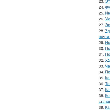
23.
Эт
24.
Фу
25.
Ин
26.
Ую
27.
Эк
28.
Зд
почти
29.
He
30.
По
31.
По
32.
Уд
33.
Ча
34.
По
35.
Ка
36.
Те
37.
Ка
38.
Ко
стано
39.
Ка