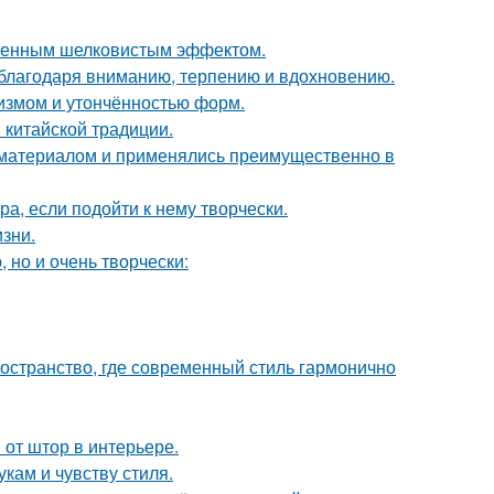
нченным шелковистым эффектом.
 благодаря вниманию, терпению и вдохновению.
лизмом и утончённостью форм.
 китайской традиции.
м материалом и применялись преимущественно в
а, если подойти к нему творчески.
зни.
 но и очень творчески:
остранство, где современный стиль гармонично
от штор в интерьере.
кам и чувству стиля.