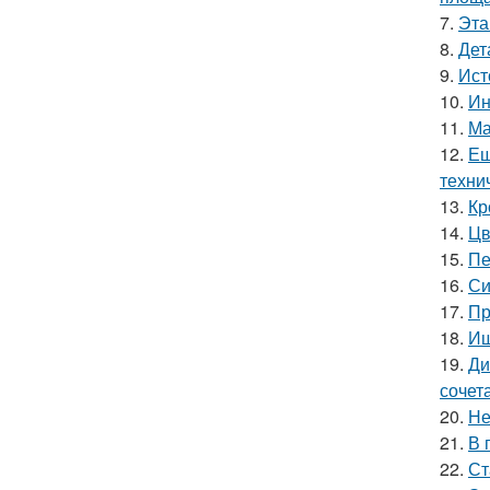
7.
Эта
8.
Дет
9.
Ист
10.
Ин
11.
Ма
12.
Ещ
техни
13.
Кр
14.
Цв
15.
Пе
16.
Си
17.
Пр
18.
Ищ
19.
Ди
сочет
20.
Не
21.
В 
22.
Ст