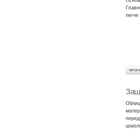
Главн
легче
читат
Защ
Облиц
матер
перед
цокол