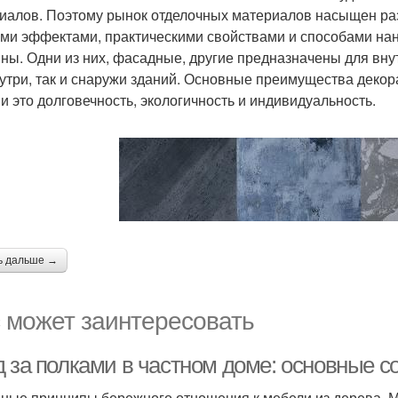
иалов. Поэтому рынок отделочных материалов насыщен р
ми эффектами, практическими свойствами и способами нане
ны. Одни из них, фасадные, другие предназначены для внут
нутри, так и снаружи зданий. Основные преимущества деко
и это долговечность, экологичность и индивидуальность.
ь дальше →
 может заинтересовать
д за полками в частном доме: основные 
ные принципы бережного отношения к мебели из дерева, М