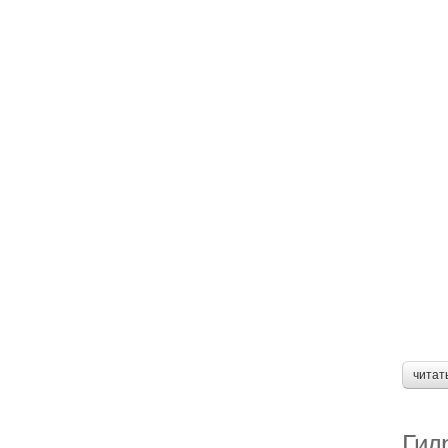
читат
Гид