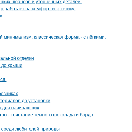
онких нюансов и утончённых деталей.
 работает на комфорт и эстетику.
я.
 минимализм, классическая форма - с лёгкими,
нальной отделки
а до крыши
ся.
резниках
териалов до установки
ия для начинающих
ство - сочетание тёмного шоколада и бордо
 среди любителей природы