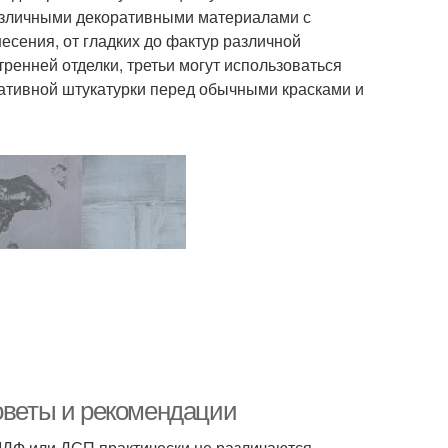
азличными декоративными материалами с
сения, от гладких до фактур различной
ренней отделки, третьи могут использоваться
ративной штукатурки перед обычными красками и
советы и рекомендации
ДФ или ДСП практически не различаются.