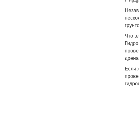
Незав
неско
грунт
Что в
Гидро
прове
дрена
Если 
прове
гидро