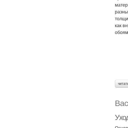
матер
разны
толщи
как в
обоям
читат
Вас
Ухо
Основ