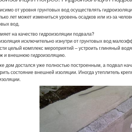
исимо от уровня грунтовых вод осуществлять гидроизоляци
лько лет может измениться уровень осадков или из-за чело
овых вод.
лияет на качество гидроизоляции подвала?
изоляция исключительно изнутри от грунтовых вод малоэфф
сти целый комплекс мероприятий – устроить глиняный водян
ж и внешнюю гидроизоляцию.
же дом достался уже полностью построенным, а подвал нач
рить состояние внешней изоляции. Иногда утеплитель креп
изоляции.