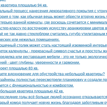
 квартира площадью 94 кв.
альный процесс нанесения декоративного покрытия с уто
ория о том, как обычная вещь может обрести вторую жизнь
терьер ванной комнаты, где роскошь сочетается с минима
стер-классу по восточному искусству аранжировки цветов в
ё не так давно стеклоблоки считались сугубо утилитарны
ческих или нежилых помещениях.
ошечный столик может стать настоящей изюминкой интерьер
еток календулы - прекрасный символ счастья и простоты жи
ределка или реставрация мебели - это не только экологично,
ний - цвет глубины, уверенности и гармонии.
оект площадью 83 кв.
ете вдохновение для обустройства небольшой квартиры?
зайнеры полностью пересмотрели планировку и создали пр
ается с функциональностью и комфортом.
большая квартира площадью 42 кв.
последние годы всё больше людей осознанно отказываются 
арый комод получает новую жизнь благодаря заботливым ру