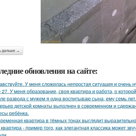
ь дальше →
ледние обновления на сайте:
авствуйте. У меня сложилась непростая ситуация и очень 
 27. У меня образование, своя квартира и работа, о которой
ле развода с мужем я одна воспитываю сына, ему семь лет
ерьер детской комнаты выполнен в современном и сдержа
есы ребёнка.
ременная квартира в тёмных тонах выглядит выразительно,
 квартира - пример того, как элегантная классика может зв
ди.