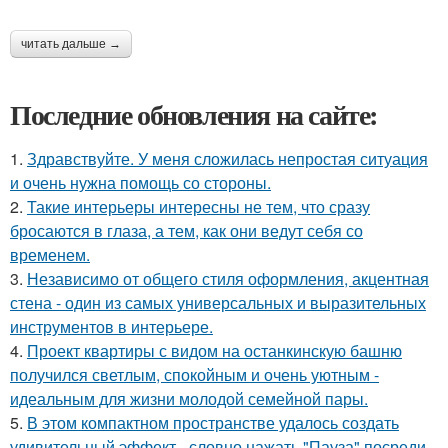
читать дальше →
Последние обновления на сайте:
1.
Здравствуйте. У меня сложилась непростая ситуация
и очень нужна помощь со стороны.
2.
Такие интерьеры интересны не тем, что сразу
бросаются в глаза, а тем, как они ведут себя со
временем.
3.
Независимо от общего стиля оформления, акцентная
стена - один из самых универсальных и выразительных
инструментов в интерьере.
4.
Проект квартиры с видом на останкинскую башню
получился светлым, спокойным и очень уютным -
идеальным для жизни молодой семейной пары.
5.
В этом компактном пространстве удалось создать
удивительный эффект - словно нажать "Пауза" посреди