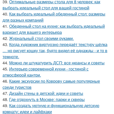
39.
Оптимальные размеры стола для 8 человек: как
выбрать идеальный стол для вашей гостиной
40.
Как выбрать идеальный обеденный стол: размеры
для разных компаний
41.
Обеденный стол на кухне: как выбрать идеальный
вариант для вашего интерьера
42.
Журнальный стол своими руками.
43.
Когда художник виртуозно передаёт текстуру шёлка
… но рисует кошку так, будто видел её однажды - и то в
темноте.
44.
Можно ли штукатурить ДСП: все нюансы и советы
45.
Интерьер современной кухни - гостиной с
атмосферой кантри.
46.
Какие экскурсии по Коврову самые популярные
среди туристов
47.
Дизайн стены в детской: идеи и советы
48.
Где отдохнуть в Москве: парки и скверы
49.
Как создать уютную и функциональную детскую
комнату: идеи и лайфхаки