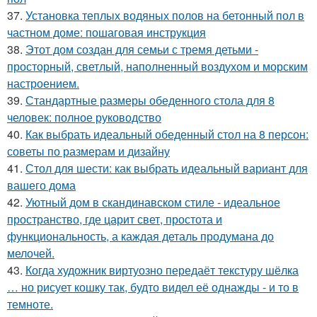
37.
Установка теплых водяных полов на бетонный пол в
частном доме: пошаговая инструкция
38.
Этот дом создан для семьи с тремя детьми -
просторный, светлый, наполненный воздухом и морским
настроением.
39.
Стандартные размеры обеденного стола для 8
человек: полное руководство
40.
Как выбрать идеальный обеденный стол на 8 персон:
советы по размерам и дизайну
41.
Стол для шести: как выбрать идеальный вариант для
вашего дома
42.
Уютный дом в скандинавском стиле - идеальное
пространство, где царит свет, простота и
функциональность, а каждая деталь продумана до
мелочей.
43.
Когда художник виртуозно передаёт текстуру шёлка
… но рисует кошку так, будто видел её однажды - и то в
темноте.