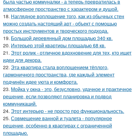
была частью коммуналки - а теперь превратилась в
атмосферное пространство с характером и душой.
18.
Наглядное воплощение того, как из обычных стен
можно создать настоящий арт - объект с помощью
простых инструментов и творческого подхода.
19.
Большой деревянный дом площадью 340 кв.
20.
Интерьер этой квартиры площадью 68 кв.
21.
Этот ролик - отличное вдохновение для тех, кто ищет
идеи для декора.
22.
Эта квартира стала воплощением тёплого,
гармоничного пространства, где каждый элемент
подчинён идее уюта и комфорта.
23.
Мойка у окна - это, безусловно, удачное и практичное
решение, если позволяют планировка и подвод
коммуникаций.
24.
Этот интерьер - не просто про функциональность.
25.
Совмещение ванной и туалета - популярное
решение, особенно в квартирах с ограниченной
площадью.