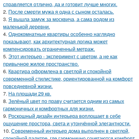
справляется отлично, да и готовит лучше многих.
2.
После смерти мужа я одна с сыном осталась.
3.
Я вышла замуж за москвича, а сама родом из
маленькой деревни.
4.
Однокомнатные квартиры особенно наглядно
показывают, как архитектурная логика может
компенсировать ограниченный метраж.
5.
Этот интерьер - эксперимент с цветом, а не как
привычное жилое пространство.
6.
Квартира оформлена в светлой и спокойной
современной стилистике, ориентированной на комфорт
повседневной жизни.
7.
На площади 29 кв.
8.
Зелёный цвет по праву считается одним из самых
гармоничных и комфортных для жизни.
9.
Роскошный дизайн интерьера воплощает в себе
ощущение простора, света и утончённой элегантности.
10.
Современный интерьер дома выполнен в светлой,
спокойной палитре, где гармонично сочетаются комфорт,