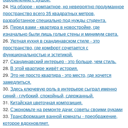
24.
На обзоре - компактное, но невероятно продуманное
пространство всего 35 квадратных метров,
разработанное специально под нужды студента.
25.
Перед вами - квартира в новостройке, где
изначально были лишь голые стены и минимум света.
26.
Уютная кухня в скандинавском стиле - это
пространство, где комфорт сочетается с
функциональностью и эстетикой.
27.
Скандинавский интерьер - это больше, чем стиль.
28.
В этой квартире живёт история.
29.
Это не просто квартира - это место, где хочется
замедлиться.
30.
Здесь ключевую роль в интерьере сыграл именно
синий - глубокий, спокойный, сдержанный.
31.
Китайская цветочная композиция.
32.
Сэкономьте на ремонте дачи: советы своими руками
33.
Трансформация ванной комнаты - преображение,
которое вдохновляет.