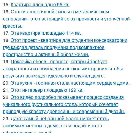
15.
Квартира площадью 95 кв.
16.
Стол из эпоксидной смолы в металлическом
основании - это настоящий союз прочности и утончённой
красоты.
17.
Эта квартира площадью 114 кв.
18.
Этот проект - квартира для студентки консерватории,
где каждая деталь продумана под компактное
пространство и активный образ жизни.
19.
Поклейка обоев - процесс, который требует
аккуратности и соблюдения нескольких правил, чтобы
результат выглядел идеально и служил долго.
20.
Эта кухня - гостиная стала настоящим сердцем дома.
21.
Этот интерьер площадью 129 кв.
22.
Это видео подробно показывает процесс создания
уникального рустикального стола, который сочетает
природную красоту древесины и современный дизайн.
23.
Даже самый небольшой балкон может стать
любимым местом в доме, если подойти к его
оформлению с душой.