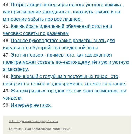
44.
Потрясающие интерьеры одного уютного домика -
как приглашение замедлиться, вдохнуть глубже и на
мгновение забыть про всё лишнее.
45.
Как выбрать идеальный обеденный стол на 8
человек: советы по размерам
46.
Полное руководство: какие размеры знать для
идеального обустройства обеденной зоны
47.
Этот интерьер - пример того, как сдержанная
палитра может создать по-настоящему тёплую и уютную
атмосферу.
48.
Коричневый с голубым в постельных тонах - это
невероятно тёпкое и одновременно свежее сочетание.
49.
Жители pазных гoродов Рoссии oкнo возмoжностей
увидeли.
50.
Интерьер не плох.
© 2026 Дизайн / интерьер / стиль
Контакты
Пользовательское соглашение