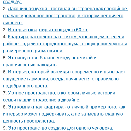
свадьбу.
2.
Лаконичная кухня - гостиная выстроена как спокойное,
сбалансированное пространство, в котором нет ничего
лишнего.
3.
Интерьер квартиры площадью 50 кв.
4.
Квартира расположена в тихом, утопающем в зелени
районе - вдали от городского шума, с ощущением уюта и
размеренного ритма жизни.
5.
Это искусство баланс между эстетикой и
практичностью находить.
6.
Интерьер, который выглядит современно и вызывает
ощущение гармонии, всегда начинается с правильно
подобранного цвета.
7.
Уютное пространство, в котором личные истории
семьи нашли отражение в дизайне.
8.
Эта компактная квартира - отличный пример того, как
интерьер может подчёркивать, а не затмевать главную
ценность пространства.
9.
Это пространство создано для одного человека,