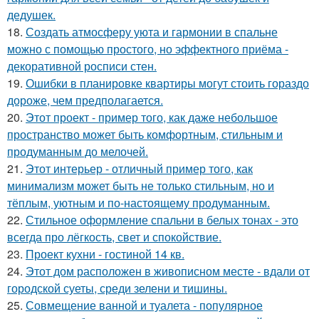
дедушек.
18.
Создать атмосферу уюта и гармонии в спальне
можно с помощью простого, но эффектного приёма -
декоративной росписи стен.
19.
Ошибки в планировке квартиры могут стоить гораздо
дороже, чем предполагается.
20.
Этот проект - пример того, как даже небольшое
пространство может быть комфортным, стильным и
продуманным до мелочей.
21.
Этот интерьер - отличный пример того, как
минимализм может быть не только стильным, но и
тёплым, уютным и по-настоящему продуманным.
22.
Стильное оформление спальни в белых тонах - это
всегда про лёгкость, свет и спокойствие.
23.
Проект кухни - гостиной 14 кв.
24.
Этот дом расположен в живописном месте - вдали от
городской суеты, среди зелени и тишины.
25.
Совмещение ванной и туалета - популярное