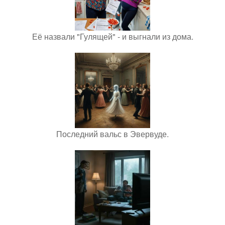
Её назвали "Гулящей" - и выгнали из дома.
Последний вальс в Эвервуде.