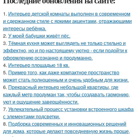
Последние обновления на сайте:
1.
Интерьер детской комнаты выполнен в современном
и сдержанном стиле с яркими акцентами, отражающими
интересы ребёнка.
2.
У моей бабушки живёт пёс.
3.
Тёмная кухня может выглядеть не только стильно и
эффектно, но и по-настоящему уютно - если подойти к
оформлению осознанно и продуманно.
4.
Интерьер площадью 18 кв.
5.
Пример того, как даже компактное пространство
может стать полноценным и очень удобным для жизни.
6.
Прекрасный интерьер небольшой квартиры, где
каждый метр продуман так, чтобы создавать гармонию,
уют и ощущение завершённости.
7.
Увлекательный процесс установки встроенного шкафа
с элементами подсветки.
8.
Подборка современных и инновационных решений
для дома, которые делают повседневную жизнь проще,