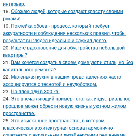
интерьер.
18.
Обожаю людей, которые создают красоту своими
руками!
19.
Поклейка обоев - процесс, который требует
аккуратности и соблюдения нескольких правил, чтобы
результат выглядел идеально и служил долго.
20.
Ищете вдохновение для обустройства небольшой
квартиры?
21.
Вам хочется создать в своем доме уют и стиль, но без
капитального ремонта?
22.
Маленькая кухня в наших представлениях часто
ассоциируется с теснотой и неудобством.
23.
На площади в 300 кв.
24.
Это впечатляющий пример того, как индустриальное
прошлое может обрести новую жизнь в уютном жилом
пространстве.
25.
Это изысканное пространство, в котором
классическая архитектурная основа гармонично
сочетается с актуальными дизайнерскими решениями.