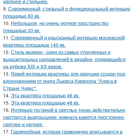
удобнее и стильнее.
9.
Современный, стильный и функциональный интерьер
площадью 60 кв.
10.
Небольшое, но очень уютное пространство
площадью 33 кв.
11.
Современный и изысканный интерьер московской
квартиры площадью 140 кв.
12.
Стиль модерн - один из самых утончённых и
выразительных направлений в дизайне, появившийся
на рубеже XIX и XX веков.
13.
Яркий интерьер квартиры для девушки создан под
вдохновением от книги Льюиса Кэрролла "Алиса в
Стране Чудес".
14.
Эта квартира площадью 46 кв.
15.
Эта квартира площадью 48 кв.
16.
Интерьер гостиной в светлых тонах действительно
смотрится выигрышнее: комната кажется просторнее,
светлее и уютнее.
17.
Гардеробная, которая гармонично вписывается в