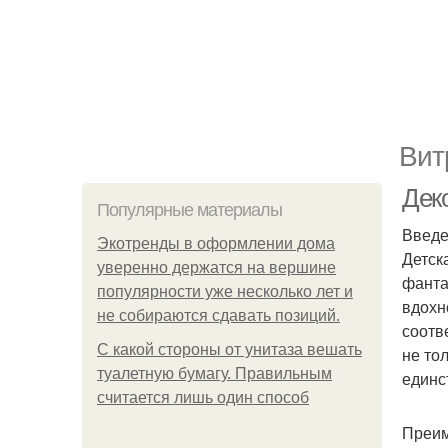
Вит
Дек
Популярные материалы
Введ
Экотренды в оформлении дома
Детск
уверенно держатся на вершине
фанта
популярности уже несколько лет и
вдохн
не собираются сдавать позиций.
соотв
С какой стороны от унитаза вешать
не то
туалетную бумагу. Правильным
единс
считается лишь один способ
Преим