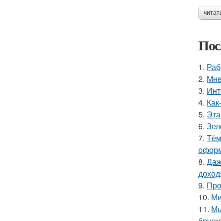
читат
Пос
1.
Раб
2.
Мне
3.
Инт
4.
Как
5.
Эта
6.
Зел
7.
Тём
оформ
8.
Даж
доход
9.
Про
10.
Ми
11.
Мы
бруск