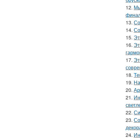
12.
Мы
финал
13.
Со
14.
Со
15.
Эт
16.
Эт
гармо
17.
Эт
совре
18.
Те
19.
На
20.
Ар
21.
Ин
светл
22.
Си
23.
Со
декор
24.
Ин