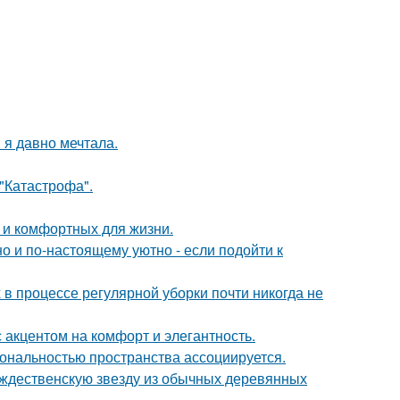
 я давно мечтала.
 "Катастрофа".
 и комфортных для жизни.
о и по-настоящему уютно - если подойти к
 в процессе регулярной уборки почти никогда не
 акцентом на комфорт и элегантность.
ональностью пространства ассоциируется.
ождественскую звезду из обычных деревянных