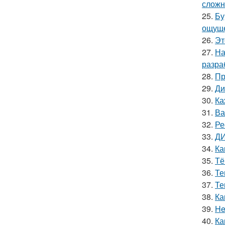
сложн
25.
Бу
ощуще
26.
Эт
27.
На
разра
28.
Пр
29.
Ди
30.
Ка
31.
Ва
32.
Ре
33.
ДИ
34.
Ка
35.
Тё
36.
Те
37.
Те
38.
Ка
39.
He
40.
Ка