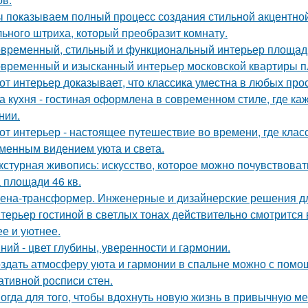
 показываем полный процесс создания стильной акцентной 
ьного штриха, который преобразит комнату.
временный, стильный и функциональный интерьер площадь
временный и изысканный интерьер московской квартиры п
от интерьер доказывает, что классика уместна в любых про
а кухня - гостиная оформлена в современном стиле, где к
нии.
от интерьер - настоящее путешествие во времени, где клас
менным видением уюта и света.
кстурная живопись: искусство, которое можно почувствоват
 площади 46 кв.
ена-трансформер. Инженерные и дизайнерские решения д
терьер гостиной в светлых тонах действительно смотрится
ее и уютнее.
ний - цвет глубины, уверенности и гармонии.
здать атмосферу уюта и гармонии в спальне можно с помощ
ативной росписи стен.
огда для того, чтобы вдохнуть новую жизнь в привычную м