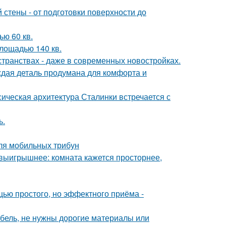
стены - от подготовки поверхности до
ю 60 кв.
лощадью 140 кв.
странствах - даже в современных новостройках.
аждая деталь продумана для комфорта и
сическая архитектура Сталинки встречается с
ь.
ля мобильных трибун
 выигрышнее: комната кажется просторнее,
ью простого, но эффектного приёма -
ебель, не нужны дорогие материалы или