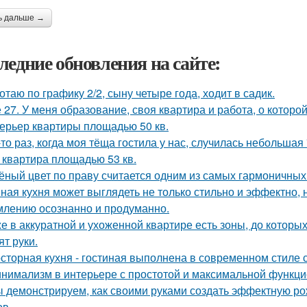
ь дальше →
ледние обновления на сайте:
отаю по графику 2/2, сыну четыре года, ходит в садик.
 27. У меня образование, своя квартира и работа, о которой
ерьер квартиры площадью 50 кв.
-то раз, когда моя тёща гостила у нас, случилась небольшая
 квартира площадью 53 кв.
ёный цвет по праву считается одним из самых гармоничных
ная кухня может выглядеть не только стильно и эффектно, н
лению осознанно и продуманно.
е в аккуратной и ухоженной квартире есть зоны, до которых
ят руки.
сторная кухня - гостиная выполнена в современном стиле с
нимализм в интерьере с простотой и максимальной функци
 демонстрируем, как своими руками создать эффектную р
ов.