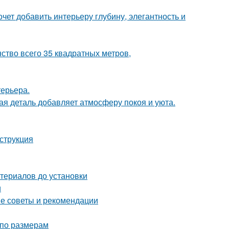
очет добавить интерьеру глубину, элегантность и
ство всего 35 квадратных метров,
терьера.
ая деталь добавляет атмосферу покоя и уюта.
струкция
териалов до установки
и
ие советы и рекомендации
 по размерам