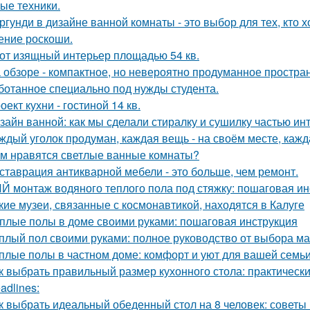
ые техники.
ргунди в дизайне ванной комнаты - это выбор для тех, кто х
ние роскоши.
от изящный интерьер площадью 54 кв.
 обзоре - компактное, но невероятно продуманное простран
ботанное специально под нужды студента.
оект кухни - гостиной 14 кв.
зайн ванной: как мы сделали стиралку и сушилку частью ин
ждый уголок продуман, каждая вещь - на своём месте, кажд
м нравятся светлые ванные комнаты?
ставрация антикварной мебели - это больше, чем ремонт.
Й монтаж водяного теплого пола под стяжку: пошаговая ин
кие музеи, связанные с космонавтикой, находятся в Калуге
плые полы в доме своими руками: пошаговая инструкция
плый пол своими руками: полное руководство от выбора ма
плые полы в частном доме: комфорт и уют для вашей семь
к выбрать правильный размер кухонного стола: практическ
adlines:
к выбрать идеальный обеденный стол на 8 человек: советы