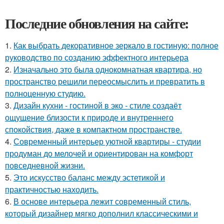
Последние обновления на сайте:
1.
Как выбрать декоративное зеркало в гостиную: полное
руководство по созданию эффектного интерьера
2.
Изначально это была однокомнатная квартира, но
пространство решили переосмыслить и превратить в
полноценную студию.
3.
Дизайн кухни - гостиной в эко - стиле создаёт
ощущение близости к природе и внутреннего
спокойствия, даже в компактном пространстве.
4.
Современный интерьер уютной квартиры - студии
продуман до мелочей и ориентирован на комфорт
повседневной жизни.
5.
Это искусство баланс между эстетикой и
практичностью находить.
6.
В основе интерьера лежит современный стиль,
который дизайнер мягко дополнил классическими и