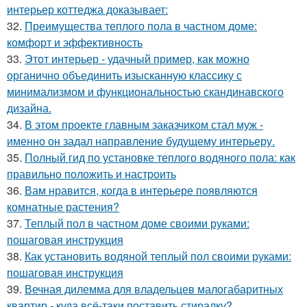
интерьер коттеджа доказывает:
32.
Преимущества теплого пола в частном доме:
комфорт и эффективность
33.
Этот интерьер - удачный пример, как можно
органично объединить изысканную классику с
минимализмом и функциональностью скандинавского
дизайна.
34.
В этом проекте главным заказчиком стал муж -
именно он задал направление будущему интерьеру.
35.
Полный гид по установке теплого водяного пола: как
правильно положить и настроить
36.
Вам нравится, когда в интерьере появляются
комнатные растения?
37.
Теплый пол в частном доме своими руками:
пошаговая инструкция
38.
Как установить водяной теплый пол своими руками:
пошаговая инструкция
39.
Вечная дилемма для владельцев малогабаритных
квартир - куда всё-таки поставить стиралку?