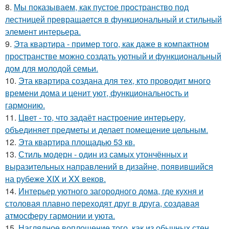
8.
Мы показываем, как пустое пространство под
лестницей превращается в функциональный и стильный
элемент интерьера.
9.
Эта квартира - пример того, как даже в компактном
пространстве можно создать уютный и функциональный
дом для молодой семьи.
10.
Эта квартира создана для тех, кто проводит много
времени дома и ценит уют, функциональность и
гармонию.
11.
Цвет - то, что задаёт настроение интерьеру,
объединяет предметы и делает помещение цельным.
12.
Эта квартира площадью 53 кв.
13.
Стиль модерн - один из самых утончённых и
выразительных направлений в дизайне, появившийся
на рубеже XIX и XX веков.
14.
Интерьер уютного загородного дома, где кухня и
столовая плавно переходят друг в друга, создавая
атмосферу гармонии и уюта.
15.
Наглядное воплощение того, как из обычных стен