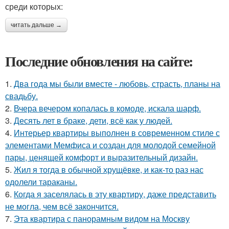
среди которых:
читать дальше →
Последние обновления на сайте:
1.
Два года мы были вместе - любовь, страсть, планы на
свадьбу.
2.
Вчера вечером копалась в комоде, искала шарф.
3.
Десять лет в браке, дети, всё как у людей.
4.
Интерьер квартиры выполнен в современном стиле с
элементами Мемфиса и создан для молодой семейной
пары, ценящей комфорт и выразительный дизайн.
5.
Жил я тогда в обычной хрущёвке, и как-то раз нас
одолели тараканы.
6.
Когда я заселялась в эту квартиру, даже представить
не могла, чем всё закончится.
7.
Эта квартира с панорамным видом на Москву