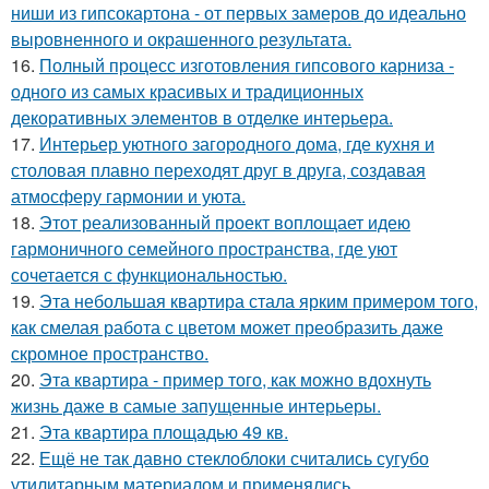
ниши из гипсокартона - от первых замеров до идеально
выровненного и окрашенного результата.
16.
Полный процесс изготовления гипсового карниза -
одного из самых красивых и традиционных
декоративных элементов в отделке интерьера.
17.
Интерьер уютного загородного дома, где кухня и
столовая плавно переходят друг в друга, создавая
атмосферу гармонии и уюта.
18.
Этот реализованный проект воплощает идею
гармоничного семейного пространства, где уют
сочетается с функциональностью.
19.
Эта небольшая квартира стала ярким примером того,
как смелая работа с цветом может преобразить даже
скромное пространство.
20.
Эта квартира - пример того, как можно вдохнуть
жизнь даже в самые запущенные интерьеры.
21.
Эта квартира площадью 49 кв.
22.
Ещё не так давно стеклоблоки считались сугубо
утилитарным материалом и применялись