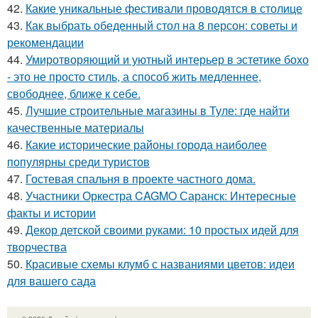
42.
Какие уникальные фестивали проводятся в столице
43.
Как выбрать обеденный стол на 8 персон: советы и
рекомендации
44.
Умиротворяющий и уютный интерьер в эстетике бохо
- это не просто стиль, а способ жить медленнее,
свободнее, ближе к себе.
45.
Лучшие строительные магазины в Туле: где найти
качественные материалы
46.
Какие исторические районы города наиболее
популярны среди туристов
47.
Гостевая спальня в проекте частного дома.
48.
Участники Оркестра CAGMO Саранск: Интересные
факты и истории
49.
Декор детской своими руками: 10 простых идей для
творчества
50.
Красивые схемы клумб с названиями цветов: идеи
для вашего сада