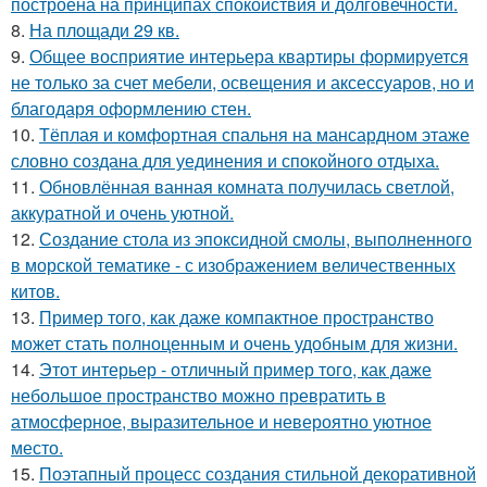
построена на принципах спокойствия и долговечности.
8.
На площади 29 кв.
9.
Общее восприятие интерьера квартиры формируется
не только за счет мебели, освещения и аксессуаров, но и
благодаря оформлению стен.
10.
Тёплая и комфортная спальня на мансардном этаже
словно создана для уединения и спокойного отдыха.
11.
Обновлённая ванная комната получилась светлой,
аккуратной и очень уютной.
12.
Создание стола из эпоксидной смолы, выполненного
в морской тематике - с изображением величественных
китов.
13.
Пример того, как даже компактное пространство
может стать полноценным и очень удобным для жизни.
14.
Этот интерьер - отличный пример того, как даже
небольшое пространство можно превратить в
атмосферное, выразительное и невероятно уютное
место.
15.
Поэтапный процесс создания стильной декоративной