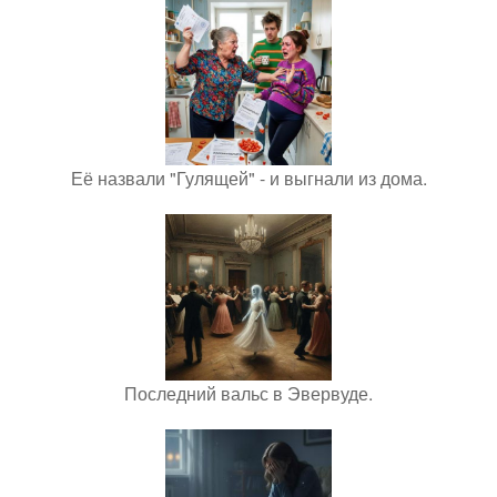
Её назвали "Гулящей" - и выгнали из дома.
Последний вальс в Эвервуде.