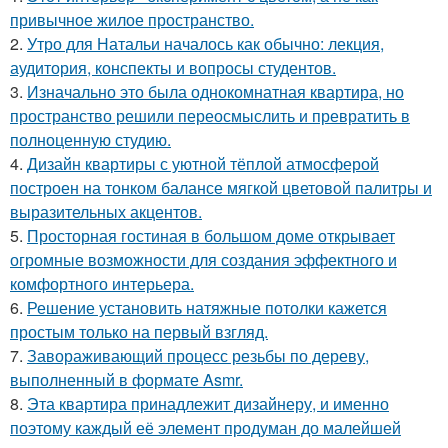
привычное жилое пространство.
2.
Утро для Натальи началось как обычно: лекция,
аудитория, конспекты и вопросы студентов.
3.
Изначально это была однокомнатная квартира, но
пространство решили переосмыслить и превратить в
полноценную студию.
4.
Дизайн квартиры с уютной тёплой атмосферой
построен на тонком балансе мягкой цветовой палитры и
выразительных акцентов.
5.
Просторная гостиная в большом доме открывает
огромные возможности для создания эффектного и
комфортного интерьера.
6.
Решение установить натяжные потолки кажется
простым только на первый взгляд.
7.
Завораживающий процесс резьбы по дереву,
выполненный в формате Asmr.
8.
Эта квартира принадлежит дизайнеру, и именно
поэтому каждый её элемент продуман до малейшей