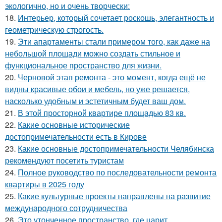
экологично, но и очень творчески:
18.
Интерьер, который сочетает роскошь, элегантность и
геометрическую строгость.
19.
Эти апартаменты стали примером того, как даже на
небольшой площади можно создать стильное и
функциональное пространство для жизни.
20.
Черновой этап ремонта - это момент, когда ещё не
видны красивые обои и мебель, но уже решается,
насколько удобным и эстетичным будет ваш дом.
21.
В этой просторной квартире площадью 83 кв.
22.
Какие основные исторические
достопримечательности есть в Кирове
23.
Какие основные достопримечательности Челябинска
рекомендуют посетить туристам
24.
Полное руководство по последовательности ремонта
квартиры в 2025 году
25.
Какие культурные проекты направлены на развитие
международного сотрудничества
26.
Это утонченное пространство, где царит