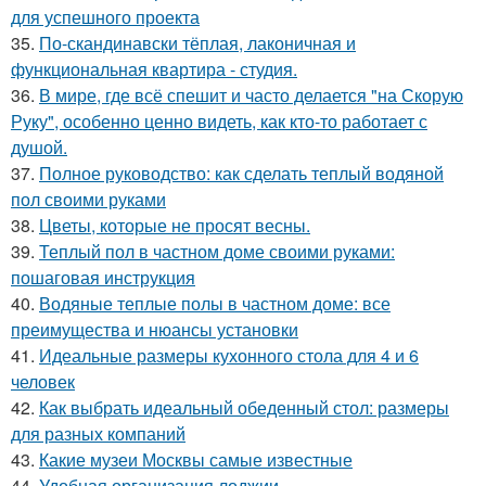
для успешного проекта
35.
По-скандинавски тёплая, лаконичная и
функциональная квартира - студия.
36.
В мире, где всё спешит и часто делается "на Скорую
Руку", особенно ценно видеть, как кто-то работает с
душой.
37.
Полное руководство: как сделать теплый водяной
пол своими руками
38.
Цветы, которые не просят весны.
39.
Теплый пол в частном доме своими руками:
пошаговая инструкция
40.
Водяные теплые полы в частном доме: все
преимущества и нюансы установки
41.
Идеальные размеры кухонного стола для 4 и 6
человек
42.
Как выбрать идеальный обеденный стол: размеры
для разных компаний
43.
Какие музеи Москвы самые известные
44.
Удобная организация лоджии.