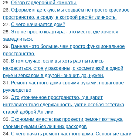
25.
Обзор гардеробной комнаты.
26.
Оформляя детскую, мы создаём не просто красивое
пространство, а среду, в которой растёт личность.
27.
С чего начинается дом?
28.
Это не просто квартира - это место, где хочется
замедлиться.
29.
Ванная - это больше, чем просто функциональное
пространство.
30.
В том случае, если вы хоть раз пытались
накраситься, стоя у раковины, с косметичкой в одной
руке и зеркалом в другой - значит, да, нужен.
31.
Ремонт частного дома своими руками: пошаговое
руководство
32.
Это утонченное пространство, где царит
интеллигентная сдержанность, уют и особая эстетика
старой доброй Англии.
33.
Экономим вместе: как провести ремонт коттеджа
своими руками без лишних расходов
34.
С чего начать ремонт частного дома: Основные шаги