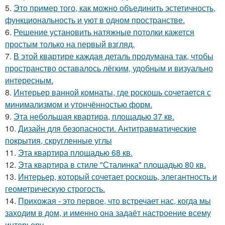
5.
Это пример того, как можно объединить эстетичность,
функциональность и уют в одном пространстве.
6.
Решение установить натяжные потолки кажется
простым только на первый взгляд.
7.
В этой квартире каждая деталь продумана так, чтобы
пространство оставалось лёгким, удобным и визуально
интересным.
8.
Интерьер ванной комнаты, где роскошь сочетается с
минимализмом и утончённостью форм.
9.
Эта небольшая квартира, площадью 37 кв.
10.
Дизайн для безопасности. Антитравматические
покрытия, скругленные углы
11.
Эта квартира площадью 68 кв.
12.
Эта квартира в стиле "Сталинка" площадью 80 кв.
13.
Интерьер, который сочетает роскошь, элегантность и
геометрическую строгость.
14.
Прихожая - это первое, что встречает нас, когда мы
заходим в дом, и именно она задаёт настроение всему
интерьеру.