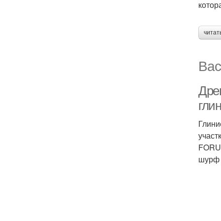
котор
читат
Вас
Дре
гли
Глини
участ
FORUM
шурф 