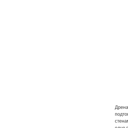
Дрена
подто
стена
одно 