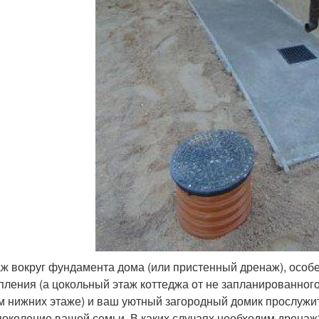
ж вокруг фундамента дома (или пристенный дренаж), особен
пления (а цокольный этаж коттеджа от не запланированног
м нижних этаже) и ваш уютный загородный домик прослужит 
поколение вашей семьи. В каких случаях необходим дренаж