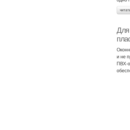
читат
Для
пла
Оконн
и не 
ПВХ-о
обесп