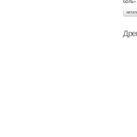
боль»
читат
Дрен