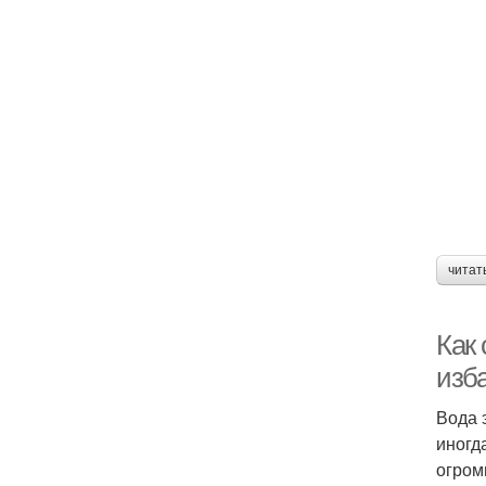
читат
Как
изб
Вода 
иногд
огром